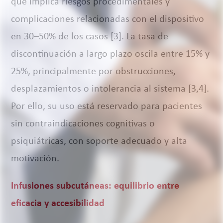
que implica riesgos procedimentales y
complicaciones relacionadas con el dispositivo
en 30–50% de los casos [3]. La tasa de
discontinuación a largo plazo oscila entre 15% y
25%, principalmente por obstrucciones,
desplazamientos o intolerancia al sistema [3,4].
Por ello, su uso está reservado para pacientes
sin contraindicaciones cognitivas o
psiquiátricas, con soporte adecuado y alta
motivación.
Infusiones subcutáneas: equilibrio entre
eficacia y accesibilidad