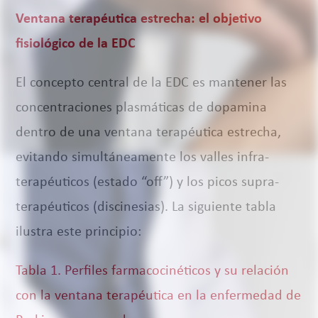
Ventana terapéutica estrecha: el objetivo
fisiológico de la EDC
El concepto central de la EDC es mantener las
concentraciones plasmáticas de dopamina
dentro de una ventana terapéutica estrecha,
evitando simultáneamente los valles infra-
terapéuticos (estado “off”) y los picos supra-
terapéuticos (discinesias). La siguiente tabla
ilustra este principio:
Tabla 1. Perfiles farmacocinéticos y su relación
con la ventana terapéutica en la enfermedad de