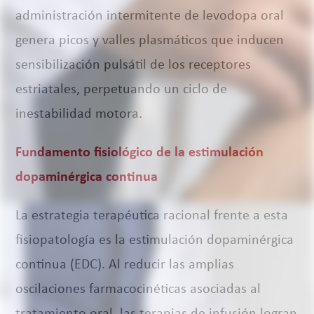
administración intermitente de levodopa oral
genera picos y valles plasmáticos que inducen
sensibilización pulsátil de los receptores
estriatales, perpetuando un ciclo de
inestabilidad motora.
Fundamento fisiológico de la estimulación
dopaminérgica continua
La estrategia terapéutica racional frente a esta
fisiopatología es la estimulación dopaminérgica
continua (EDC). Al reducir las amplias
oscilaciones farmacocinéticas asociadas al