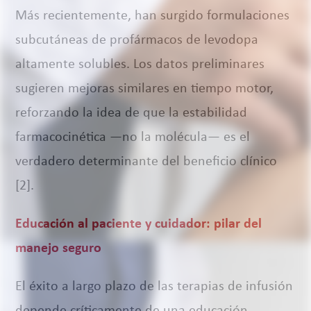
Más recientemente, han surgido formulaciones
subcutáneas de profármacos de levodopa
altamente solubles. Los datos preliminares
sugieren mejoras similares en tiempo motor,
reforzando la idea de que la estabilidad
farmacocinética —no la molécula— es el
verdadero determinante del beneficio clínico
[2].
Educación al paciente y cuidador: pilar del
manejo seguro
El éxito a largo plazo de las terapias de infusión