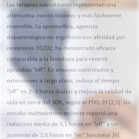
Las terapias subcutáneas representan una
alternativa menos invasiva y más fácilmente
reversible. La apomorfina, agonista
dopaminérgico no ergolínico con afinidad por
receptores D1/D2, ha demostrado eficacia
comparable a la levodopa para revertir
episodios “off”. En ensayos controlados y
extensiones a largo plazo, reduce el tiempo
“off” en 2–3 horas diarias y mejora la calidad de
vida en cerca del 30%, según el PDQ-39 [2,5]. Un
estudio multicéntrico reciente reportó una
reducción media de 3,1 horas en “off” y un
aumento de 2,6 horas en “on” funcional [6].