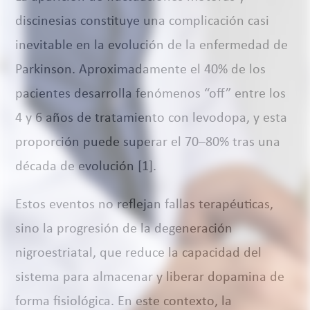
discinesias constituye una complicación casi
inevitable en la evolución de la enfermedad de
Parkinson. Aproximadamente el 40% de los
pacientes desarrolla fenómenos “off” entre los
4 y 6 años de tratamiento con levodopa, y esta
proporción puede superar el 70–80% tras una
década de evolución [1].
Estos eventos no reflejan fallas terapéuticas,
sino la progresión de la degeneración
nigroestriatal, que reduce la capacidad del
sistema para almacenar y liberar dopamina de
forma fisiológica. En este contexto, la