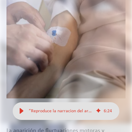
”Reproduce la narracion del articulo”
6
:
24
La aparición de fluctuaciones motoras y