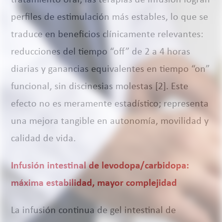
tratamiento oral, las terapias de infusión logran
perfiles de estimulación más estables, lo que se
traduce en beneficios clínicamente relevantes:
reducciones del tiempo “off” de 2 a 4 horas
diarias y ganancias equivalentes en tiempo “on”
funcional, sin discinesias molestas [2]. Este
efecto no es meramente estadístico; representa
una mejora tangible en autonomía, movilidad y
calidad de vida.
Infusión intestinal de levodopa/carbidopa:
máxima estabilidad, mayor complejidad
La infusión continua de gel intestinal de