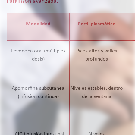
Parkinson avanzada.
Modalidad
Perfil plasmático
Levodopa oral (múltiples
Picos altos y valles
dosis)
profundos
Apomorfina subcutánea
Niveles estables, dentro
(infusión continua)
de la ventana
LCIG (infusión intestinal
Niveles