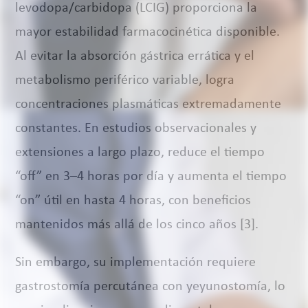
levodopa/carbidopa (LCIG) proporciona la
mayor estabilidad farmacocinética disponible.
Al evitar la absorción gástrica errática y el
metabolismo periférico variable, logra
concentraciones plasmáticas extremadamente
constantes. En estudios observacionales y
extensiones a largo plazo, reduce el tiempo
“off” en 3–4 horas por día y aumenta el tiempo
“on” útil en hasta 4 horas, con beneficios
mantenidos más allá de los cinco años [3].
Sin embargo, su implementación requiere
gastrostomía percutánea con yeyunostomía, lo