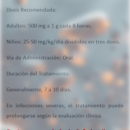
Dosis Recomendada:
Adultos: 500 mg a 1 g cada 8 horas.
Niños: 25-50 mg/kg/día divididos en tres dosis.
Vía de Administración: Oral.
Duración del Tratamiento:
Generalmente, 7 a 10 días.
En infecciones severas, el tratamiento puede
prolongarse según la evaluación clínica.