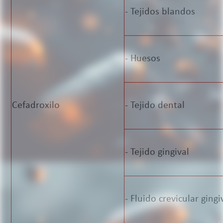
- Tejidos blandos
- Huesos
Cefadroxilo
- Tejido dental
- Tejido gingival
- Fluido crevicular gingi