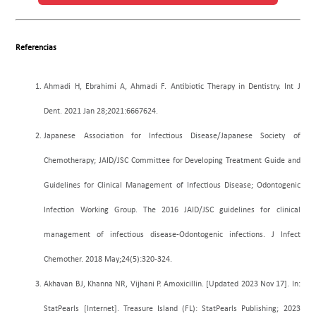
Referencias
Ahmadi H, Ebrahimi A, Ahmadi F. Antibiotic Therapy in Dentistry. Int J
Dent. 2021 Jan 28;2021:6667624.
Japanese Association for Infectious Disease/Japanese Society of
Chemotherapy; JAID/JSC Committee for Developing Treatment Guide and
Guidelines for Clinical Management of Infectious Disease; Odontogenic
Infection Working Group. The 2016 JAID/JSC guidelines for clinical
management of infectious disease-Odontogenic infections. J Infect
Chemother. 2018 May;24(5):320-324.
Akhavan BJ, Khanna NR, Vijhani P. Amoxicillin. [Updated 2023 Nov 17]. In:
StatPearls [Internet]. Treasure Island (FL): StatPearls Publishing; 2023