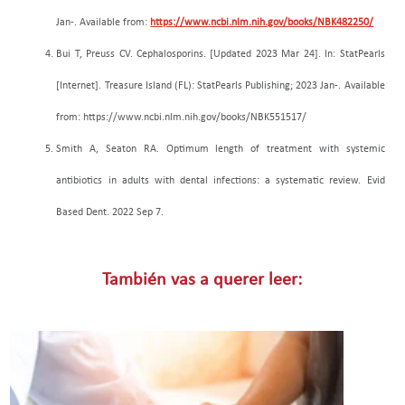
Jan-. Available from:
https://www.ncbi.nlm.nih.gov/books/NBK482250/
Bui T, Preuss CV. Cephalosporins. [Updated 2023 Mar 24]. In: StatPearls
[Internet]. Treasure Island (FL): StatPearls Publishing; 2023 Jan-. Available
from: https://www.ncbi.nlm.nih.gov/books/NBK551517/
Smith A, Seaton RA. Optimum length of treatment with systemic
antibiotics in adults with dental infections: a systematic review. Evid
Based Dent. 2022 Sep 7.
También vas a querer leer: