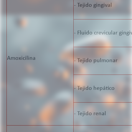
- Tejido gingival
- Fluido crevicular gingi
Amoxicilina
- Tejido pulmonar
- Tejido hepático
- Tejido renal