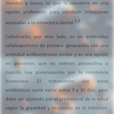
blandos y óseos, lo que la convierte en una
opción preferente para combatir infecciones
1,2
asociadas a la estructura dental.
Cefadroxilo, por otro lado, es un antibiótico
cefalosporínico de primera generación con una
actividad antibacteriana similar y es una opción
en pacientes que no toleran amoxicilina o
cuando hay preocupación por la resistencia
bacteriana. El tratamiento con estos
antibióticos suele variar entre 7 a 10 días, pero
debe ser ajustado por el profesional de la salud
según la gravedad y respuesta de la infección.