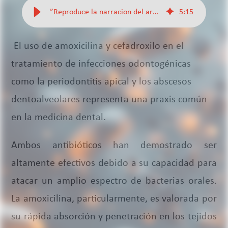
”Reproduce la narracion del articulo”
5
:
15
El uso de amoxicilina y cefadroxilo en el
tratamiento de infecciones odontogénicas
como la periodontitis apical y los abscesos
dentoalveolares representa una praxis común
en la medicina dental.
Ambos antibióticos han demostrado ser
altamente efectivos debido a su capacidad para
atacar un amplio espectro de bacterias orales.
La amoxicilina, particularmente, es valorada por
su rápida absorción y penetración en los tejidos