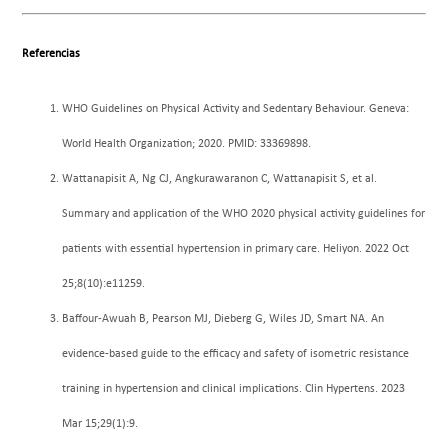
Referencias
WHO Guidelines on Physical Activity and Sedentary Behaviour. Geneva:
World Health Organization; 2020. PMID: 33369898.
Wattanapisit A, Ng CJ, Angkurawaranon C, Wattanapisit S, et al.
Summary and application of the WHO 2020 physical activity guidelines for
patients with essential hypertension in primary care. Heliyon. 2022 Oct
25;8(10):e11259.
Baffour-Awuah B, Pearson MJ, Dieberg G, Wiles JD, Smart NA. An
evidence-based guide to the efficacy and safety of isometric resistance
training in hypertension and clinical implications. Clin Hypertens. 2023
Mar 15;29(1):9.