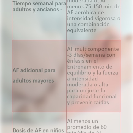
moderada o, Al
Tiempo semanal para
menos 75-150 min de
adultos y ancianos
-
AF aeróbica de
intensidad vigorosa o
una combinación
equivalente
AF multicomponente
-3 días/semana con
énfasis en el
Entrenamiento de
AF adicional para
equilibrio y la fuerza
a intensidad
adultos mayores
-
moderada o alta
para mejorar la
capacidad funcional
y prevenir caídas
Al menos un
promedio de 60
Dosis de AF en niños