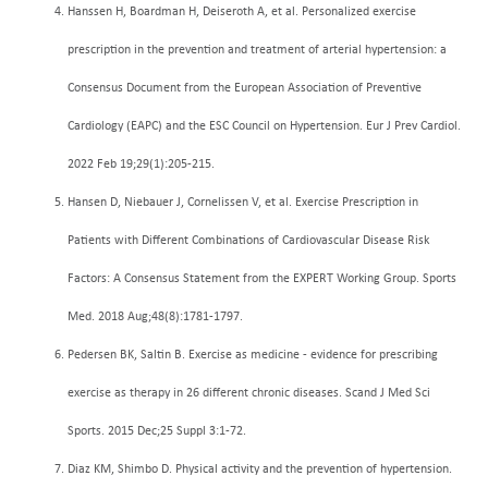
Hanssen H, Boardman H, Deiseroth A, et al. Personalized exercise
prescription in the prevention and treatment of arterial hypertension: a
Consensus Document from the European Association of Preventive
Cardiology (EAPC) and the ESC Council on Hypertension. Eur J Prev Cardiol.
2022 Feb 19;29(1):205-215.
Hansen D, Niebauer J, Cornelissen V, et al. Exercise Prescription in
Patients with Different Combinations of Cardiovascular Disease Risk
Factors: A Consensus Statement from the EXPERT Working Group. Sports
Med. 2018 Aug;48(8):1781-1797.
Pedersen BK, Saltin B. Exercise as medicine - evidence for prescribing
exercise as therapy in 26 different chronic diseases. Scand J Med Sci
Sports. 2015 Dec;25 Suppl 3:1-72.
Diaz KM, Shimbo D. Physical activity and the prevention of hypertension.