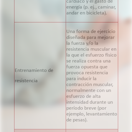
cardíaco y el gasto de
energía (p. ej., caminar,
andar en bicicleta).
Una forma de ejercicio
diseñada para mejorar
la fuerza y/o la
resistencia muscular en
la que el esfuerzo físico
se realiza contra una
fuerza opuesta que
Entrenamiento de
provoca resistencia
para inducir la
resistencia
contracción muscular,
normalmente con un
esfuerzo de alta
intensidad durante un
período breve (por
ejemplo, levantamiento
de pesas).