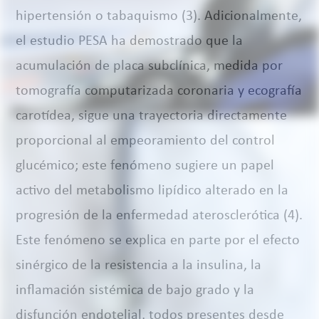
hipertensión o tabaquismo (3). Adicionalmente,
el estudio PESA ha demostrado que la
acumulación de placa subclínica, medida por
tomografía computarizada coronaria y ecografía
carotídea, sigue una trayectoria directamente
proporcional al empeoramiento del control
glucémico; este fenómeno sugiere un papel
activo del metabolismo lipídico alterado en la
progresión de la enfermedad aterosclerótica (4).
Este fenómeno se explica en parte por el efecto
sinérgico de la resistencia a la insulina, la
inflamación sistémica de bajo grado y la
disfunción endotelial, todos presentes desde