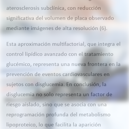
aterosclerosis subclínica, con reducción
significativa del volumen de placa observado
mediante imágenes de alta resolución (6).
Esta aproximación multifactorial, que integra el
control lipídico avanzado con el tratamiento
glucémico, representa una nueva frontera en la
prevención de eventos cardiovasculares en
sujetos con disglucemia. En conclusión, la
disglucemia no solo representa un factor de
riesgo aislado, sino que se asocia con una
reprogramación profunda del metabolismo
lipoproteico, lo que facilita la aparición