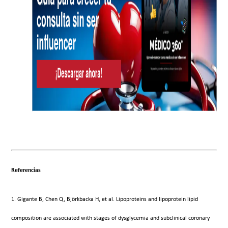
Referencias
1. Gigante B, Chen Q, Björkbacka H, et al. Lipoproteins and lipoprotein lipid
composition are associated with stages of dysglycemia and subclinical coronary