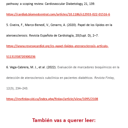
pathway: a scoping review. Cardiovascular Diabetology, 21, 139.
https://cardiab.biomedcentral.com/articles/10.1186/s12933-022-01516-6
5. Civeira, F., Marco-Benedí, V., Cenarro, A. (2020). Papel de los lípidos en la
ateroesclerosis. Revista Española de Cardiología, 20(Supl. D), 2–7.
https://www.revespcardiol.org/es-papel-lipidos-ateroesclerosis-articulo-
S1131358720300236
6. Vega-Cabrera, M. J., et al. (2022).
Evaluación de marcadores bioquímicos en la
detección de aterosclerosis subclínica en pacientes diabéticos.
Revista Finlay
,
12(3), 234–243.
https://revfinlay.sld.cu/index.php/finlay/article/view/1095/2108
También vas a querer leer: