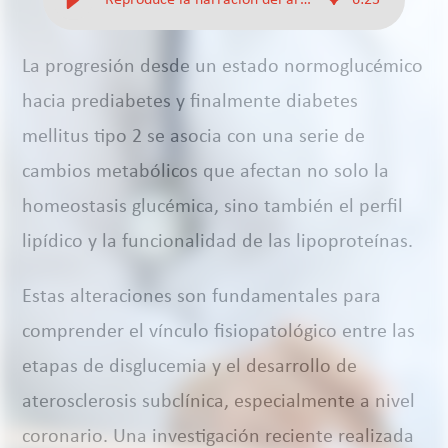
”Reproduce la narracion del articulo”
6
:
23
La progresión desde un estado normoglucémico
hacia prediabetes y finalmente diabetes
mellitus tipo 2 se asocia con una serie de
cambios metabólicos que afectan no solo la
homeostasis glucémica, sino también el perfil
lipídico y la funcionalidad de las lipoproteínas.
Estas alteraciones son fundamentales para
comprender el vínculo fisiopatológico entre las
etapas de disglucemia y el desarrollo de
aterosclerosis subclínica, especialmente a nivel
coronario. Una investigación reciente realizada