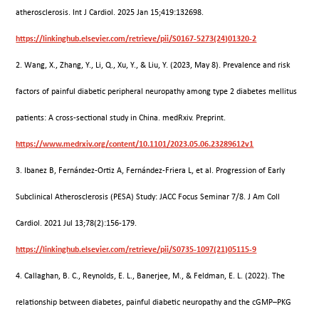
atherosclerosis. Int J Cardiol. 2025 Jan 15;419:132698.
https://linkinghub.elsevier.com/retrieve/pii/S0167-5273(24)01320-2
2. Wang, X., Zhang, Y., Li, Q., Xu, Y., & Liu, Y. (2023, May 8). Prevalence and risk
factors of painful diabetic peripheral neuropathy among type 2 diabetes mellitus
patients: A cross-sectional study in China. medRxiv. Preprint.
https://www.medrxiv.org/content/10.1101/2023.05.06.23289612v1
3. Ibanez B, Fernández-Ortiz A, Fernández-Friera L, et al. Progression of Early
Subclinical Atherosclerosis (PESA) Study: JACC Focus Seminar 7/8. J Am Coll
Cardiol. 2021 Jul 13;78(2):156-179.
https://linkinghub.elsevier.com/retrieve/pii/S0735-1097(21)05115-9
4. Callaghan, B. C., Reynolds, E. L., Banerjee, M., & Feldman, E. L. (2022). The
relationship between diabetes, painful diabetic neuropathy and the cGMP–PKG