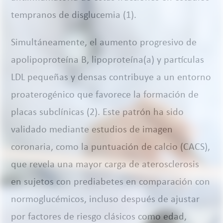
tempranos de disglucemia (1).
Simultáneamente, el aumento progresivo de
apolipoproteína B, lipoproteína(a) y partículas
LDL pequeñas y densas contribuye a un entorno
proaterogénico que favorece la formación de
placas subclínicas (2). Este patrón ha sido
validado mediante estudios de imagen
coronaria, como la puntuación de calcio (CACS),
que revela una mayor carga de aterosclerosis
en sujetos con prediabetes en comparación con
normoglucémicos, incluso después de ajustar
por factores de riesgo clásicos como edad,