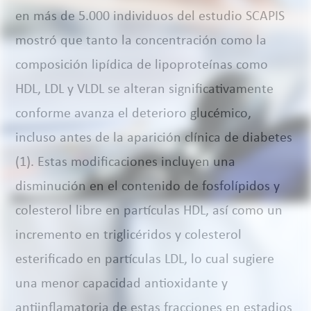
en más de 5.000 individuos del estudio SCAPIS
mostró que tanto la concentración como la
composición lipídica de lipoproteínas como
HDL, LDL y VLDL se alteran significativamente
conforme avanza el deterioro glucémico,
incluso antes de la aparición clínica de diabetes
(1). Estas modificaciones incluyen una
disminución en el contenido de fosfolípidos y
colesterol libre en partículas HDL, así como un
incremento en triglicéridos y colesterol
esterificado en partículas LDL, lo cual sugiere
una menor capacidad antioxidante y
antiinflamatoria de estas fracciones en estadios