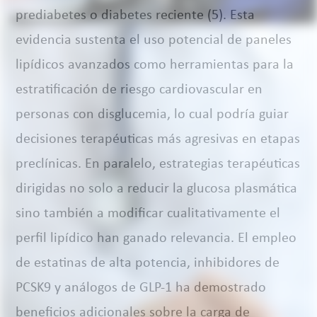
prediabetes o diabetes reciente (5). Esta
evidencia sustenta el uso potencial de paneles
lipídicos avanzados como herramientas para la
estratificación de riesgo cardiovascular en
personas con disglucemia, lo cual podría guiar
decisiones terapéuticas más agresivas en etapas
preclínicas. En paralelo, estrategias terapéuticas
dirigidas no solo a reducir la glucosa plasmática
sino también a modificar cualitativamente el
perfil lipídico han ganado relevancia. El empleo
de estatinas de alta potencia, inhibidores de
PCSK9 y análogos de GLP-1 ha demostrado
beneficios adicionales sobre la carga de