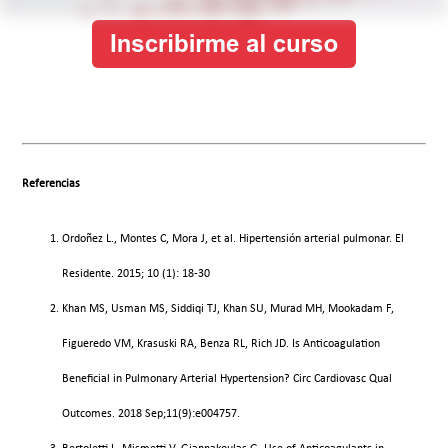
Referencias
Ordoñez L., Montes C, Mora J, et al. Hipertensión arterial pulmonar. El
Residente. 2015; 10 (1): 18-30
Khan MS, Usman MS, Siddiqi TJ, Khan SU, Murad MH, Mookadam F,
Figueredo VM, Krasuski RA, Benza RL, Rich JD. Is Anticoagulation
Beneficial in Pulmonary Arterial Hypertension? Circ Cardiovasc Qual
Outcomes. 2018 Sep;11(9):e004757.