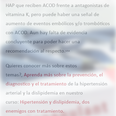
HAP que reciben ACOD frente a antagonistas de
vitamina K, pero puede haber una señal de
aumento de eventos embólicos y/o trombóticos
con ACOD. Aun hay falta de evidencia
concluyente para poder hacer una
recomendación al respecto.
4,5,6
Quieres conocer más sobre estos
temas?,
Aprenda más sobre la prevención, el
diagnostico y el tratamiento
de la hipertensión
arterial y la dislipidemia en nuestro
curso:
Hipertensión y dislipidemia, dos
enemigos con tratamiento.