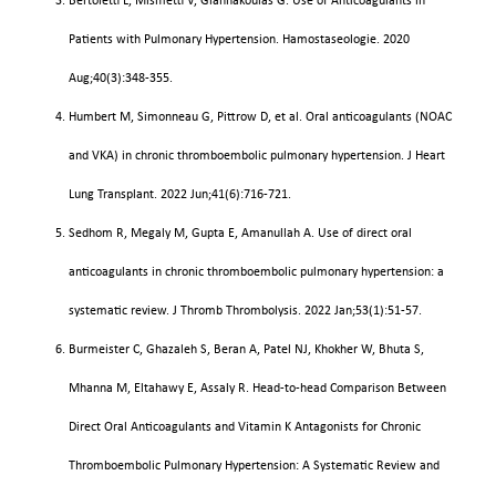
Bertoletti L, Mismetti V, Giannakoulas G. Use of Anticoagulants in
Patients with Pulmonary Hypertension. Hamostaseologie. 2020
Aug;40(3):348-355.
Humbert M, Simonneau G, Pittrow D, et al. Oral anticoagulants (NOAC
and VKA) in chronic thromboembolic pulmonary hypertension. J Heart
Lung Transplant. 2022 Jun;41(6):716-721.
Sedhom R, Megaly M, Gupta E, Amanullah A. Use of direct oral
anticoagulants in chronic thromboembolic pulmonary hypertension: a
systematic review. J Thromb Thrombolysis. 2022 Jan;53(1):51-57.
Burmeister C, Ghazaleh S, Beran A, Patel NJ, Khokher W, Bhuta S,
Mhanna M, Eltahawy E, Assaly R. Head-to-head Comparison Between
Direct Oral Anticoagulants and Vitamin K Antagonists for Chronic
Thromboembolic Pulmonary Hypertension: A Systematic Review and