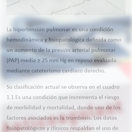
La hipertensión pulmonar es una condición
hemodinámica y fisiopatológica definida como
un aumento de la presión arterial pulmonar
(PAP) media ≥ 25 mm Hg en reposo evaluada
mediante cateterismo cardíaco derecho.
Su clasificación actual se observa en el cuadro
1.1 Es una condición que incrementa el riesgo
de morbilidad y mortalidad, donde uno de los
factores asociados es la trombosis. Los datos
fisiopatológicos y clínicos respaldan el uso de