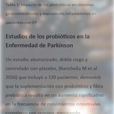
Tabla 1: Impacto de los probióticos en síntomas
gastrointestinales y marcadores inflamatorios en
pacientes con EP
Estudios de los probióticos en la
Enfermedad de Parkinson
Un estudio aleatorizado, doble ciego y
controlado con placebo, (Barichella M et al
2016) que incluyó a 120 pacientes, demostró
que la suplementación con probióticos y fibra
prebiótica resultó en un aumento significativo
en la frecuencia de movimientos intestinales
completos por semana, mejorando