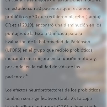
En cuanto a la mejora de las funciones motoras,
un estudio con 30 pacientes que recibieron
probióticos y 30 que recibieron placebo (Tamtaji
OR et al 2019), encontró una disminución en los
puntajes de la Escala Unificada para la
Evaluación de la Enfermedad de Parkinson
(UPDRS) en el grupo que recibió probióticos,
indicando una mejora en la función motora y,
por ende, en la calidad de vida de los
4
pacientes.
Los efectos neuroprotectores de los probióticos
también son significativos (tabla 2). La cepa
Lactobacillus plantarum PS128 ha demostrado