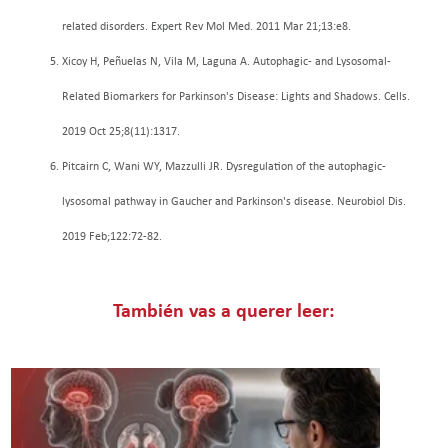
related disorders. Expert Rev Mol Med. 2011 Mar 21;13:e8.
Xicoy H, Peñuelas N, Vila M, Laguna A. Autophagic- and Lysosomal-
Related Biomarkers for Parkinson's Disease: Lights and Shadows. Cells.
2019 Oct 25;8(11):1317.
Pitcairn C, Wani WY, Mazzulli JR. Dysregulation of the autophagic-
lysosomal pathway in Gaucher and Parkinson's disease. Neurobiol Dis.
2019 Feb;122:72-82.
También vas a querer leer: