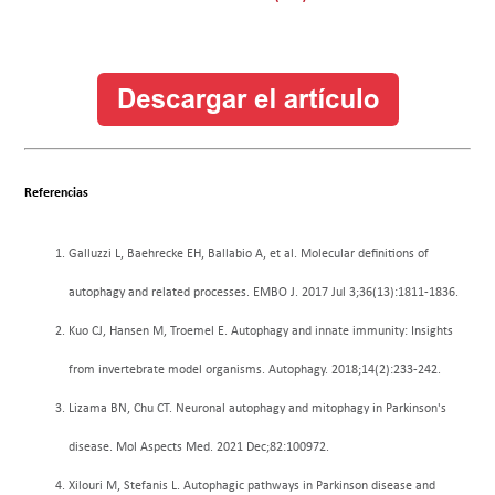
Referencias
Galluzzi L, Baehrecke EH, Ballabio A, et al. Molecular definitions of
autophagy and related processes. EMBO J. 2017 Jul 3;36(13):1811-1836.
Kuo CJ, Hansen M, Troemel E. Autophagy and innate immunity: Insights
from invertebrate model organisms. Autophagy. 2018;14(2):233-242.
Lizama BN, Chu CT. Neuronal autophagy and mitophagy in Parkinson's
disease. Mol Aspects Med. 2021 Dec;82:100972.
Xilouri M, Stefanis L. Autophagic pathways in Parkinson disease and