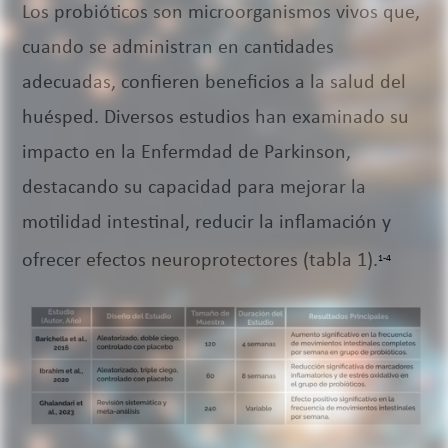
Los probióticos son microorganismos vivos que,
cuando se administran en cantidades
adecuadas, confieren beneficios a la salud del
huésped. Diversos estudios han examinado su
impacto en la Enfermdad de Parkinson,
destacando su capacidad para mejorar la
motilidad intestinal, reducir la inflamación y
ofrecer efectos neuroprotectores (tabla 1).
1-4