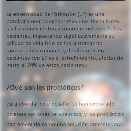
La enfermedad de Parkinson (EP) es una
patología neurodegenerativa que afecta tanto
las funciones motoras como no motoras de los
pacientes, impactando significativamente su
calidad de vida.Uno de los síntomas no
motores más comunes y debilitantes en
pacientes con EP es el estreñimiento, afectando
hasta el 70% de estos pacientes.
1
¿Qué son los probióticos?
Para abordar este desafío, se han explorado
diversas opciones terapéuticas, y los probióticos
han emergido como una solución prometedora.