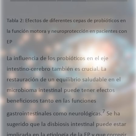
Tabla 2: Efectos de diferentes cepas de probióticos en
la función motora y neuroprotección en pacientes con
EP
La influencia de los probióticos en el eje
intestino-cerebro también es crucial. La
restauración de un equilibrio saludable en el
microbioma intestinal puede tener efectos
beneficiosos tanto en las funciones
7
gastrointestinales como neurológicas.
Se ha
sugerido que la disbiosis intestinal puede estar
implicada en la etiología de la EP y que corregir