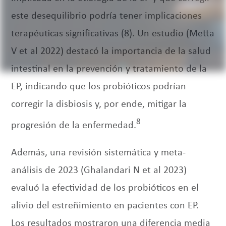
este desequilibrio podría tener implicaciones
terapéuticas significativas (8). Un estudio (Metta
V et al 2022) destacó la importancia de la salud
intestinal en la prevención y tratamiento de la
EP, indicando que los probióticos podrían
corregir la disbiosis y, por ende, mitigar la
8
progresión de la enfermedad.
Además, una revisión sistemática y meta-
análisis de 2023 (Ghalandari N et al 2023)
evaluó la efectividad de los probióticos en el
alivio del estreñimiento en pacientes con EP.
Los resultados mostraron una diferencia media