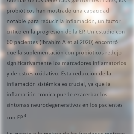
Además de los beneficios gastrointestinales, los
probióticos han mostrado una capacidad
notable para reducir la inflamación, un factor
crítico en la progresión de la EP. Un estudio con
60 pacientes (Ibrahim A et al 2020) encontró
que la suplementación con probióticos redujo
significativamente los marcadores inflamatorios
y de estrés oxidativo. Esta reducción de la
inflamación sistémica es crucial, ya que la
inflamación crónica puede exacerbar los
síntomas neurodegenerativos en los pacientes
3
con EP.