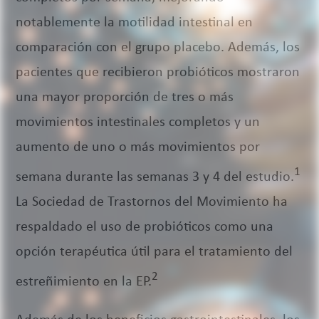
notablemente la motilidad intestinal en
comparación con el grupo placebo. Además, los
pacientes que recibieron probióticos mostraron
una mayor proporción de tres o más
movimientos intestinales completos y un
aumento de uno o más movimientos por
1
semana durante las semanas 3 y 4 del estudio.
La Sociedad de Trastornos del Movimiento ha
respaldado el uso de probióticos como una
opción terapéutica útil para el tratamiento del
2
estreñimiento en la EP.