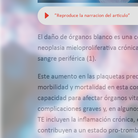
”Reproduce la narracion del articulo”
El daño de órganos blanco es una c
neoplasia mieloproliferativa cróni
sangre periférica (1).
Este aumento en las plaquetas pred
morbilidad y mortalidad en esta con
capacidad para afectar órganos vita
complicaciones graves y, en alguno
TE incluyen la inflamación crónica, 
contribuyen a un estado pro-trombót