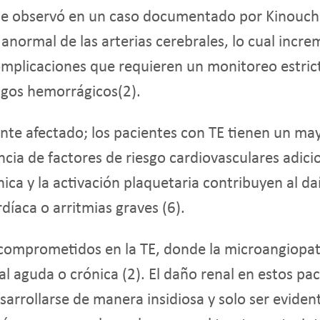
se observó en un caso documentado por Kinouchi 
anormal de las arterias cerebrales, lo cual increm
plicaciones que requieren un monitoreo estricto
esgos hemorrágicos(2).
nte afectado; los pacientes con TE tienen un mayo
ia de factores de riesgo cardiovasculares adicio
ónica y la activación plaquetaria contribuyen al 
díaca o arritmias graves (
6
).
comprometidos en la TE, donde la microangiopat
al aguda o crónica (2). El daño renal en estos p
arrollarse de manera insidiosa y solo ser eviden