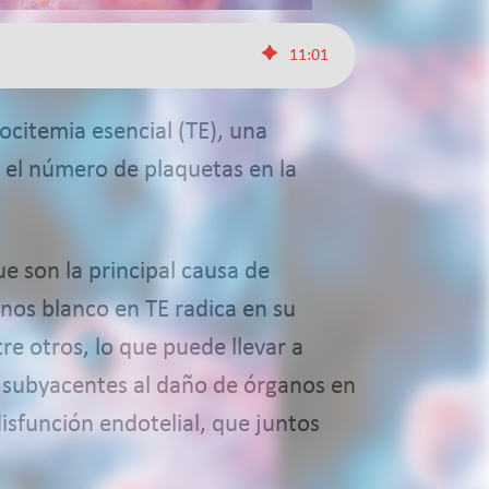
11
:
01
ocitemia esencial (TE), una
n el número de plaquetas en la
e son la principal causa de
anos blanco en TE radica en su
re otros, lo que puede llevar a
s subyacentes al daño de órganos en
disfunción endotelial, que juntos