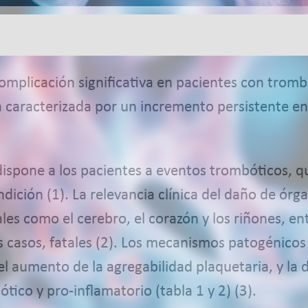
omplicación significativa en pacientes con tromb
ca caracterizada por un incremento persistente e
ispone a los pacientes a eventos trombóticos, qu
dición (1). La relevancia clínica del daño de órg
les como el cerebro, el corazón y los riñones, ent
s casos, fatales (2). Los mecanismos patogénico
el aumento de la agregabilidad plaquetaria, y la 
ico y pro-inflamatorio (tabla 1 y 2) (3).