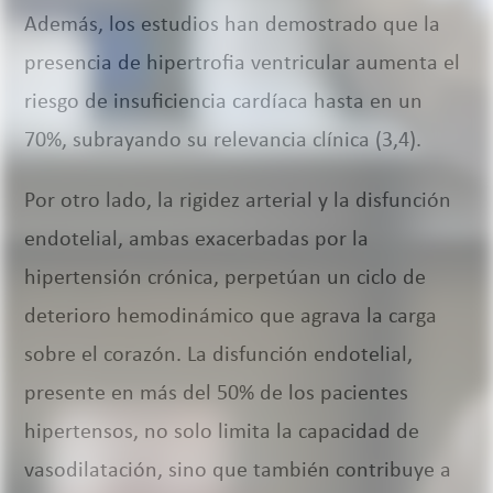
Además, los estudios han demostrado que la
presencia de hipertrofia ventricular aumenta el
riesgo de insuficiencia cardíaca hasta en un
70%, subrayando su relevancia clínica (3,4).
Por otro lado, la rigidez arterial y la disfunción
endotelial, ambas exacerbadas por la
hipertensión crónica, perpetúan un ciclo de
deterioro hemodinámico que agrava la carga
sobre el corazón. La disfunción endotelial,
presente en más del 50% de los pacientes
hipertensos, no solo limita la capacidad de
vasodilatación, sino que también contribuye a