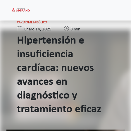
CARDIOMETABÓLICO
Enero 14, 2025
8 min.
Hipertensión e
insuficiencia
cardíaca: nuevos
avances en
diagnóstico y
tratamiento eficaz