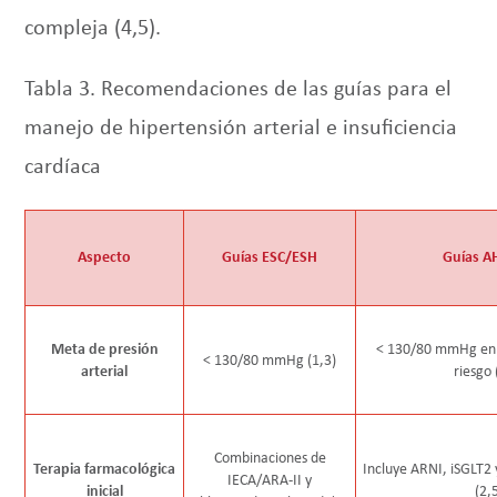
compleja (4,5).
Tabla 3. Recomendaciones de las guías para el
manejo de hipertensión arterial e insuficiencia
cardíaca
Aspecto
Guías ESC/ESH
Guías A
Meta de presión
< 130/80 mmHg en 
< 130/80 mmHg (1,3)
arterial
riesgo 
Combinaciones de
Terapia farmacológica
Incluye ARNI, iSGLT2 
IECA/ARA-II y
inicial
(2,5