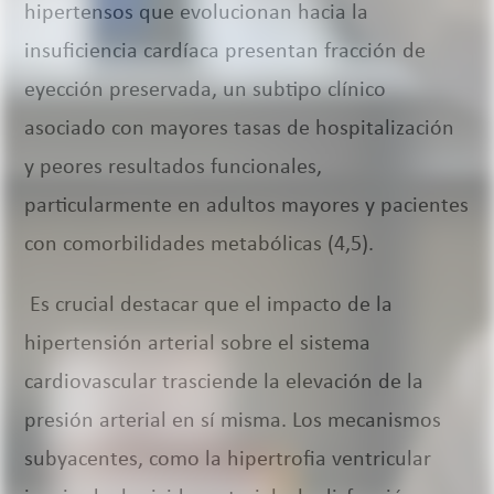
hipertensos que evolucionan hacia la
insuficiencia cardíaca presentan fracción de
eyección preservada, un subtipo clínico
asociado con mayores tasas de hospitalización
y peores resultados funcionales,
particularmente en adultos mayores y pacientes
con comorbilidades metabólicas (4,5).
Es crucial destacar que el impacto de la
hipertensión arterial sobre el sistema
cardiovascular trasciende la elevación de la
presión arterial en sí misma. Los mecanismos
subyacentes, como la hipertrofia ventricular