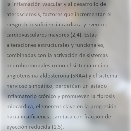
la inflamación vascular y al desarrollo de
aterosclerosis, factores que incrementan el
riesgo de insuficiencia cardíaca y eventos
cardiovasculares mayores (2,4). Estas
alteraciones estructurales y funcionales,
combinadas con la activación de sistemas
neurohormonales como el sistema renina-
angiotensina-aldosterona (SRAA) y el sistema
nervioso simpático, perpetúan un estado
inflamatorio crónico y promueven la fibrosis
miocárdica, elementos clave en la progresión
hacia insuficiencia cardíaca con fracción de
eyección reducida (1,5).