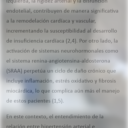
izquierda, la rigidez arterial y la disfunción
endotelial, contribuyen de manera significativa
a la remodelación cardíaca y vascular,
incrementando la susceptibilidad al desarrollo
de insuficiencia cardíaca (2,4). Por otro lado, la
activación de sistemas neurohormonales como
el sistema renina-angiotensina-aldosterona
(SRAA) perpetúa un ciclo de daño crónico que
incluye inflamación, estrés oxidativo y fibrosis
miocárdica, lo que complica aún más el manejo
de estos pacientes (1,5).
En este contexto, el entendimiento de la
relación entre hipertensión arterial e