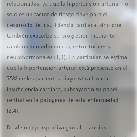
relacionadas, ya que la hipertensión arterial no
solo es un factor de riesgo clave para el
desarrollo de insuficiencia cardíaca, sino que
también exacerba su progresión mediante
cambios hemodinámicos, estructurales y
neurohormonales (1,3). En particular, se estima
que la hipertensión arterial está presente en el
75% de los pacientes diagnosticados con
insuficiencia cardíaca, subrayando su papel
central en la patogenia de esta enfermedad
(2,4).
Desde una perspectiva global, estudios