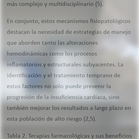
más complejo y multidisciplinario (5).
En conjunto, estos mecanismos fisiopatológicos
destacan la necesidad de estrategias de manejo
que aborden tanto las alteraciones
hemodinámicas como los procesos
inflamatorios y estructurales subyacentes. La
identificación y el tratamiento temprano de
estos factores no solo puede prevenir la
progresión de la insuficiencia cardíaca, sino
también mejorar los resultados a largo plazo en
esta población de alto riesgo (2,5).
Tabla 2. Terapias farmacológicas y sus beneficios