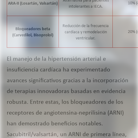
Alternativa para pacientes
10% (
ARA-II (Losartán, Valsartán)
intolerantes a IECA.
Reducción de la frecuencia
Bloqueadores beta
20% (
cardíaca y remodelación
(Carvedilol, Bisoprolol)
ventricular.
El manejo de la hipertensión arterial e
insuficiencia cardíaca ha experimentado
avances significativos gracias a la incorporación
de terapias innovadoras basadas en evidencia
robusta. Entre estas, los bloqueadores de los
receptores de angiotensina-neprilisina (ARNI)
han demostrado beneficios notables.
Sacubitril/valsartán, un ARNI de primera línea,