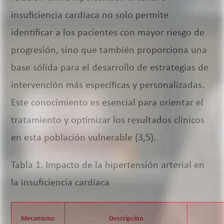
insuficiencia cardíaca no solo permite
identificar a los pacientes con mayor riesgo de
progresión, sino que también proporciona una
base sólida para el desarrollo de estrategias de
intervención más específicas y personalizadas.
Este conocimiento es esencial para orientar el
tratamiento y optimizar los resultados clínicos
en esta población vulnerable (3,5).
Tabla 1. Impacto de la hipertensión arterial en
la insuficiencia cardíaca
Mecanismo
Descripción