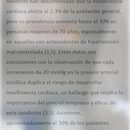
recientes han documentado que la insuficiencia
cardíaca afecta al 2-3% de la población general,
pero su prevalencia aumenta hasta el 10% en
personas mayores de 70 años, especialmente
en aquellos con antecedentes de hipertensión
mal controlada (1,5). Estos datos son
consistentes con la observación de que cada
incremento de 20 mmHg en la presión arterial
sistólica duplica el riesgo de desarrollar
insuficiencia cardíaca, un hallazgo que resalta la
importancia del control temprano y eficaz de
esta condición (3,5). Asimismo,
aproximadamente el 30% de los pacientes