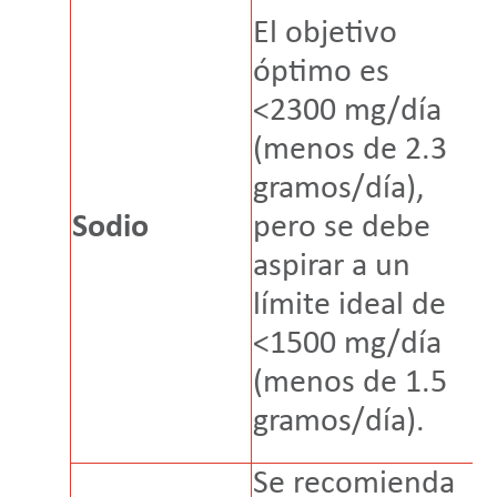
S
El objetivo
r
óptimo es
i
<2300 mg/día
s
(menos de 2.3
a
gramos/día),
2
Sodio
pero se debe
m
aspirar a un
(
límite ideal de
u
<1500 mg/día
u
(menos de 1.5
d
gramos/día).
d
Se recomienda
S