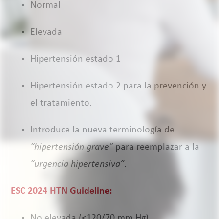
Normal
Elevada
Hipertensión estado 1
Hipertensión estado 2 para la prevención y
el tratamiento.
Introduce la nueva terminología de
“hipertensión grave”
para reemplazar a la
“urgencia hipertensiva”
.
ESC 2024 HTN Guideline:
No elevada (<120/70 mm Hg)