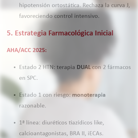
hipotensión ortostática. Rechaza la curva J,
favoreciendo control intensivo.
5. Estrategia Farmacológica Inicial
AHA/ACC 2025:
Estado 2 HTN: terapia
DUAL
con 2 fármacos
en SPC.
Estado 1 con riesgo:
monoterapia
razonable.
1ª línea: diuréticos tiazídicos like,
calcioantagonistas, BRA II, iECAs.