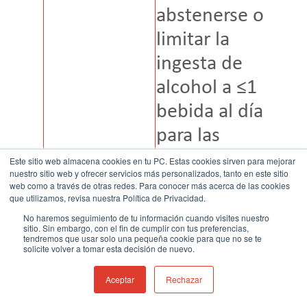
abstenerse o
q
limitar la
l
ingesta de
m
alcohol a ≤1
d
bebida al día
d
para las
a
mujeres y ≤2
s
Este sitio web almacena cookies en tu PC. Estas cookies sirven para mejorar
Alcohol
nuestro sitio web y ofrecer servicios más personalizados, tanto en este sitio
bebidas al día
q
web como a través de otras redes. Para conocer más acerca de las cookies
que utilizamos, revisa nuestra Política de Privacidad.
para los
s
No haremos seguimiento de tu información cuando visites nuestro
hombres. Una
e
sitio. Sin embargo, con el fin de cumplir con tus preferencias,
tendremos que usar solo una pequeña cookie para que no se te
solicite volver a tomar esta decisión de nuevo.
bebida
c
estándar se
p
Aceptar
Rechazar
define como 12
b