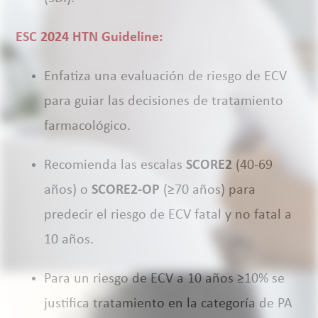
ESC 2024 HTN Guideline:
Enfatiza una evaluación de riesgo de ECV
para guiar las decisiones de tratamiento
farmacológico.
Recomienda las escalas
SCORE2
(40-69
años) o
SCORE2-OP
(≥70 años) para
predecir el riesgo de ECV fatal y no fatal a
10 años.
Para un riesgo de ECV a 10 años ≥10% se
justifica tratamiento en la categoría de PA