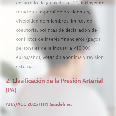
desarrollo de guías de la ESC, incluyendo
rotación temporal de presidentes,
diversidad de miembros, límites de
coautoría, políticas de declaración de
conflictos de interés financieros (pagos
personales de la industria <10 000
euros/año), votación anónima y revisión
externa.
2. Clasificación de la Presión Arterial
(PA)
AHA/ACC 2025 HTN Guideline: