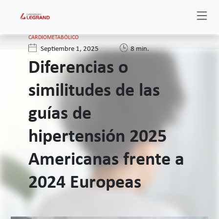
CARDIOMETABÓLICO
Septiembre 1, 2025
8 min.
Diferencias o
similitudes de las
guías de
hipertensión 2025
Americanas frente a
2024 Europeas