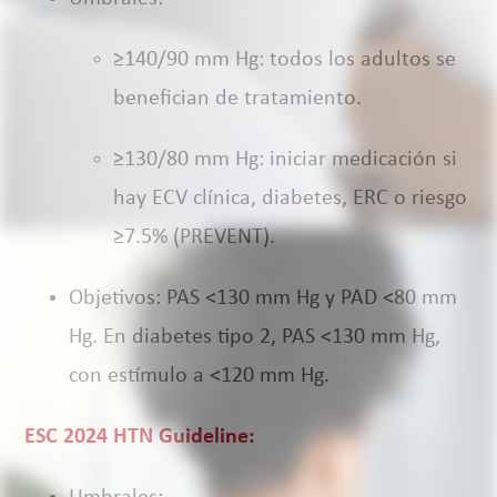
≥140/90 mm Hg: todos los adultos se
benefician de tratamiento.
≥130/80 mm Hg: iniciar medicación si
hay ECV clínica, diabetes, ERC o riesgo
≥7.5% (PREVENT).
Objetivos: PAS <130 mm Hg y PAD <80 mm
Hg. En diabetes tipo 2, PAS <130 mm Hg,
con estímulo a <120 mm Hg.
ESC 2024 HTN Guideline: