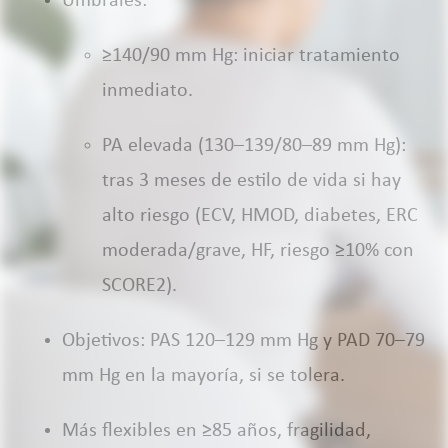
Umbrales:
≥140/90 mm Hg: iniciar tratamiento
inmediato.
PA elevada (130–139/80–89 mm Hg):
tras 3 meses de estilo de vida si hay
alto riesgo (ECV, HMOD, diabetes, ERC
moderada/grave, HF, riesgo ≥10% con
SCORE2).
Objetivos: PAS 120–129 mm Hg y PAD 70–79
mm Hg en la mayoría, si se tolera.
Más flexibles en ≥85 años, fragilidad,