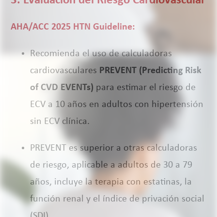
3. Evaluación del Riesgo Cardiovascular
AHA/ACC 2025 HTN Guideline:
Recomienda el uso de calculadoras
cardiovasculares
PREVENT (Predicting Risk
of CVD EVENTs)
para estimar el riesgo de
ECV a 10 años en adultos con hipertensión
sin ECV clínica.
PREVENT es superior a otras calculadoras
de riesgo, aplicable a adultos de 30 a 79
años, incluye la terapia con estatinas, la
función renal y el índice de privación social
(SDI).