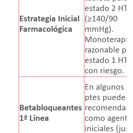
estado 2 HT
Estrategia Inicial
(≥140/90
Farmacológica
mmHg).
Monoterapia
razonable pa
estado 1 HT
con riesgo.
En algunos
ptes puede s
Betabloqueantes
recomendad
1ª Línea
como agente
iniciales (jun