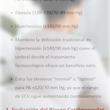
Elevada (120–139/70–89 mm Hg)
Hipertensión (≥140/90 mm Hg).
Mantiene la definición tradicional de
hipertensión (≥140/90 mm Hg) como el
umbral donde el tratamiento
farmacológico ofrece un beneficio neto.
Evita los términos “normal” u “óptimo”
para PA <120/70 mm Hg, ya que el riesgo
de ECV sigue aumentando continuamente.