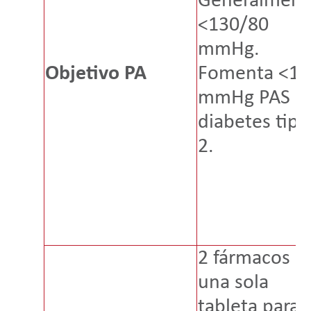
Generalment
<130/80
mmHg.
Objetivo PA
Fomenta <12
mmHg PAS e
diabetes tipo
2.
2 fármacos e
una sola
tableta para