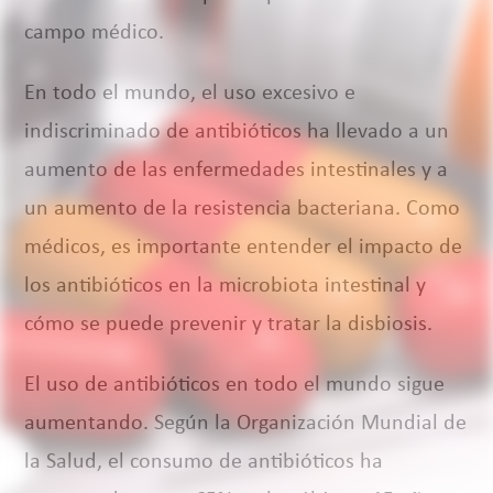
campo médico.
En todo el mundo, el uso excesivo e
indiscriminado de antibióticos ha llevado a un
aumento de las enfermedades intestinales y a
un aumento de la resistencia bacteriana. Como
médicos, es importante entender el impacto de
los antibióticos en la microbiota intestinal y
cómo se puede prevenir y tratar la disbiosis.
El uso de antibióticos en todo el mundo sigue
aumentando. Según la Organización Mundial de
la Salud, el consumo de antibióticos ha