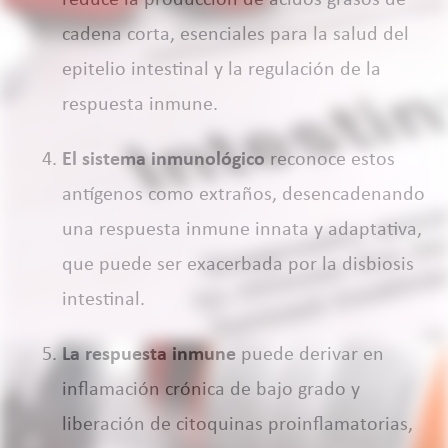
reduce la producción de ácidos grasos de
cadena corta, esenciales para la salud del
epitelio intestinal y la regulación de la
respuesta inmune.
El sistema inmunológico
reconoce estos
antígenos como extraños, desencadenando
una respuesta inmune innata y adaptativa,
que puede ser exacerbada por la disbiosis
intestinal.
La respuesta inmune
puede derivar en
inflamación crónica de bajo grado y
liberación de citoquinas proinflamatorias,