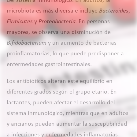
del sistema inmunológico. En adultos, la
microbiota es más diversa e incluye
Bacteroides
,
Firmicutes
y
Proteobacteria
. En personas
mayores, se observa una disminución de
Bifidobacterium
y un aumento de bacterias
proinflamatorias, lo que puede predisponer a
enfermedades gastrointestinales.
Los antibióticos alteran este equilibrio en
diferentes grados según el grupo etario. En
lactantes, pueden afectar el desarrollo del
sistema inmunológico, mientras que en adultos
y ancianos pueden aumentar la susceptibilidad
a infecciones y enfermedades inflamatorias