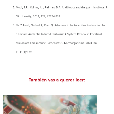
Modi, S.R.; Collins, J.J.; Relman, D.A. Antibiotics and the gut microbiota. J.
Clin. Investig. 2014, 124, 4212-4218.
Shi Y, Luo J, Narbad A, Chen Q. Advances in Lactobacillus Restoration for
β-Lactam Antibiotic-Induced Dysbiosis: A System Review in Intestinal
Microbiota and Immune Homeostasis. Microorganisms. 2023 Jan
11;11(1):179.
También vas a querer leer: