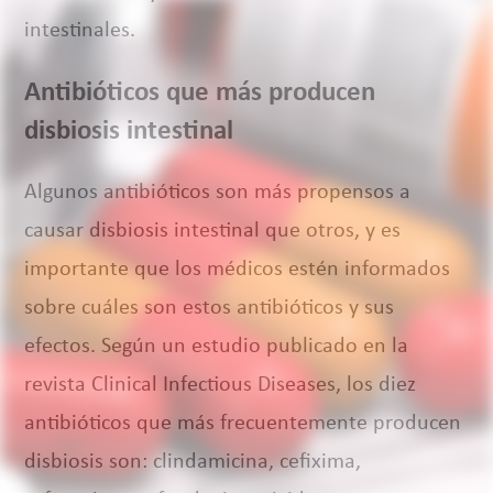
intestinales.
Antibióticos que más producen
disbiosis intestinal
Algunos antibióticos son más propensos a
causar disbiosis intestinal que otros, y es
importante que los médicos estén informados
sobre cuáles son estos antibióticos y sus
efectos. Según un estudio publicado en la
revista Clinical Infectious Diseases, los diez
antibióticos que más frecuentemente producen
disbiosis son: clindamicina, cefixima,