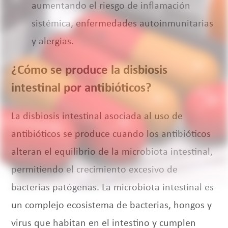
aumentando el riesgo de inflamación
sistémica, enfermedades autoinmunitarias
y alergias.
¿Cómo se produce la disbiosis
intestinal por antibióticos?
La disbiosis intestinal asociada al uso de
antibióticos se produce cuando los antibióticos
alteran el equilibrio de la microbiota intestinal,
permitiendo el crecimiento excesivo de
bacterias patógenas. La microbiota intestinal es
un complejo ecosistema de bacterias, hongos y
virus que habitan en el intestino y cumplen