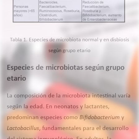
Tabla 1. Especies de microbiota normal y en disbiosis
según grupo etario
Especies de microbiotas según grupo
etario
La composición de la microbiota intestinal varía
según la edad. En neonatos y lactantes,
predominan especies como
Bifidobacterium
y
Lactobacillus
, fundamentales para el desarrollo