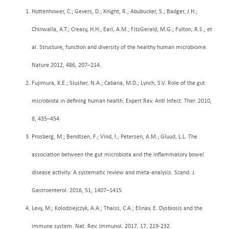
Huttenhower, C.; Gevers, D.; Knight, R.; Abubucker, S.; Badger, J.H.;
Chinwalla, A.T.; Creasy, H.H.; Earl, A.M.; FitzGerald, M.G.; Fulton, R.S.; et
al. Structure, function and diversity of the healthy human microbiome.
Nature 2012, 486, 207–214.
Fujimura, K.E.; Slusher, N.A.; Cabana, M.D.; Lynch, S.V. Role of the gut
microbiota in defining human health. Expert Rev. Anti Infect. Ther. 2010,
8, 435–454
Prosberg, M.; Bendtsen, F.; Vind, I.; Petersen, A.M.; Gluud, L.L. The
association between the gut microbiota and the inflammatory bowel
disease activity: A systematic review and meta-analysis. Scand. J.
Gastroenterol. 2016, 51, 1407–1415.
Levy, M.; Kolodziejczyk, A.A.; Thaiss, C.A.; Elinav, E. Dysbiosis and the
immune system. Nat. Rev. Immunol. 2017, 17, 219-232.