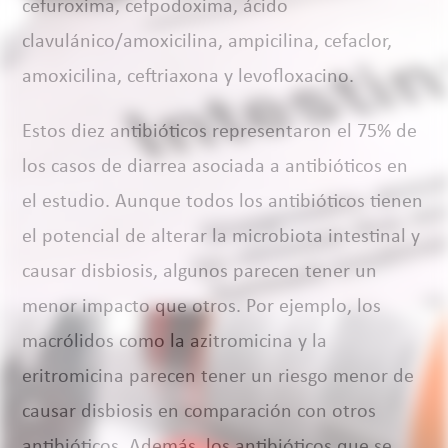
cefuroxima, cefpodoxima, ácido
clavulánico/amoxicilina, ampicilina, cefaclor,
amoxicilina, ceftriaxona y levofloxacino.
Estos diez antibióticos representaron el 75% de
los casos de diarrea asociada a antibióticos en
el estudio. Aunque todos los antibióticos tienen
el potencial de alterar la microbiota intestinal y
causar disbiosis, algunos parecen tener un
menor impacto que otros. Por ejemplo, los
macrólidos como la azitromicina y la
eritromicina parecen tener un riesgo menor de
causar disbiosis en comparación con otros
antibióticos. Además, los antibióticos que se