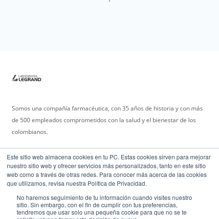
Somos una compañía farmacéutica, con 35 años de historia y con más
de 500 empleados comprometidos con la salud y el bienestar de los
colombianos.
Este sitio web almacena cookies en tu PC. Estas cookies sirven para mejorar
nuestro sitio web y ofrecer servicios más personalizados, tanto en este sitio
web como a través de otras redes. Para conocer más acerca de las cookies
que utilizamos, revisa nuestra Política de Privacidad.
No haremos seguimiento de tu información cuando visites nuestro
2023 © Laboratorios Legrand .
sitio. Sin embargo, con el fin de cumplir con tus preferencias,
Todos los derechos reservados - La información aquí publicada, incluida la
tendremos que usar solo una pequeña cookie para que no se te
información de productos, está destinada únicamente a los residentes de