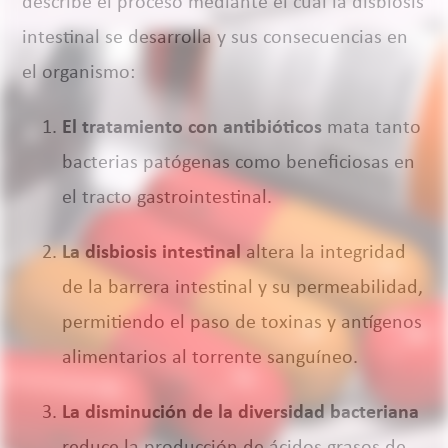
describe el proceso mediante el cual la disbiosis
intestinal se desarrolla y sus consecuencias en
el organismo:
El tratamiento con antibióticos
mata tanto
bacterias patógenas como beneficiosas en
el tracto gastrointestinal.
La disbiosis intestinal
altera la integridad
de la barrera intestinal y su permeabilidad,
permitiendo el paso de toxinas y antígenos
alimentarios al torrente sanguíneo.
La disminución de la diversidad bacteriana