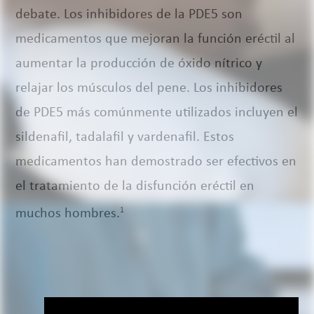
debate. Los inhibidores de la PDE5 son
medicamentos que mejoran la función eréctil al
aumentar la producción de óxido nítrico y
relajar los músculos del pene. Los inhibidores
de PDE5 más comúnmente utilizados incluyen el
sildenafil, tadalafil y vardenafil. Estos
medicamentos han demostrado ser efectivos en
el tratamiento de la disfunción eréctil en
muchos hombres.
1