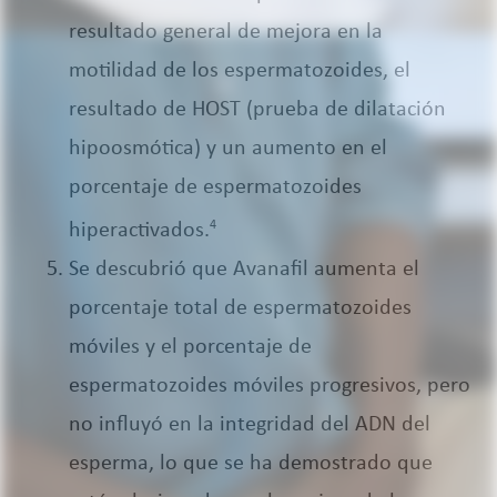
resultado general de mejora en la
motilidad de los espermatozoides, el
resultado de HOST (prueba de dilatación
hipoosmótica) y un aumento en el
porcentaje de espermatozoides
hiperactivados.
4
Se descubrió que Avanafil aumenta el
porcentaje total de espermatozoides
móviles y el porcentaje de
espermatozoides móviles progresivos, pero
no influyó en la integridad del ADN del
esperma, lo que se ha demostrado que