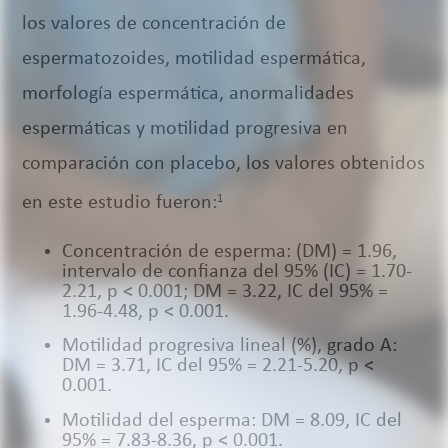
los valores de concentración de
espermatozoides, motilidad espermática,
morfología espermática, anormalidades
espermáticas y motilidad progresiva en
comparación con placebo, los valores obtenidos
en este estudio fueron:
1
Concentración de esperma: (DM) = 1.96,
intervalo de confianza del 95% (IC) = 1.70-
2.21, p < 0.001; DM = 3.22, IC del 95% =
1.96-4.48, p < 0.001.
Motilidad progresiva lineal (%), grado A:
DM = 3.71, IC del 95% = 2.21-5.20, p <
0.001.
Motilidad del esperma: DM = 8.09, IC del
95% = 7.83-8.36, p < 0.001.