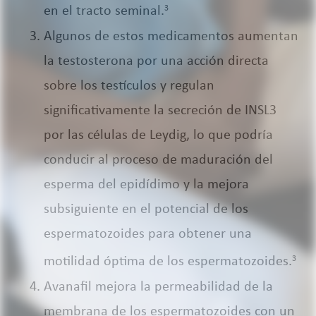
en el tracto seminal.
3
Algunos de estos medicamentos aumentan
la testosterona por una acción directa
sobre los testículos y regulan
significativamente la secreción de INSL3
por las células de Leydig, lo que podría
conducir al proceso de maduración del
esperma del epidídimo y la mejora
subsiguiente en el potencial de los
espermatozoides para obtener una
motilidad óptima de los espermatozoides.
3
Avanafil mejora la permeabilidad de la
membrana de los espermatozoides con un