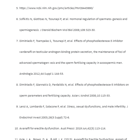
https://www.ncbi.nlm.nih.gov/pmc/articles/PMC8443990/
Sofikitis N, Giotitsas N, Tsounapi P, et al. Hormonal regulation of spermato- genesis and
spermiogenesis. J Steroid Biochem Mol Biol 2008;109:323-30.
Dimitriadis F, Tsampalas S, Tsounapi P, et al. Effects of phosphodiesterase-5 inhibitor
vardenafil on testicular androgen-binding protein secretion, the maintenance of foci of
advanced spermatogen- esis and the sperm fertilising capacity in azoospermic men.
Andrologia 2012;44 Suppl 1:144-53.
Dimitriadis F, Giannakis D, Pardalidis N, et al. Effects of phosphodiesterase-5 inhibitors on
sperm parameters and fertilizing capacity. Asian J Androl 2008;10:115-33.
Lenzi A, Lombardo F, Salacone P, et al. Stress, sexual dysfunctions, and male infertility. J
Endocrinol Invest 2003;26(3 Suppl):72-6.
Avanafil for erectile dysfunction. Aust Prescr. 2019 Jun;42(3):113-114.
Kyle, J. A., Brown, D. A., & Hill, J. K. (2013). Avanafil for Erectile Dysfunction. Annals of