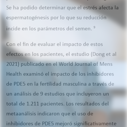
Se ha podido determinar que el estrés afecta la
espermatogénesis por lo que su reducción
incide en los parámetros del semen.
9
Con el fin de evaluar el impacto de estos
efectos en los pacientes, el estudio (Dong et al
2021) publicado en el World Journal of Mens
Health examinó el impacto de los inhibidores
de PDE5 en la fertilidad masculina a través de
un análisis de 9 estudios que incluyeron un
total de 1.211 pacientes. Los resultados del
metaanálisis indicaron que el uso de
inhibidores de PDE5 mejoró significativamente