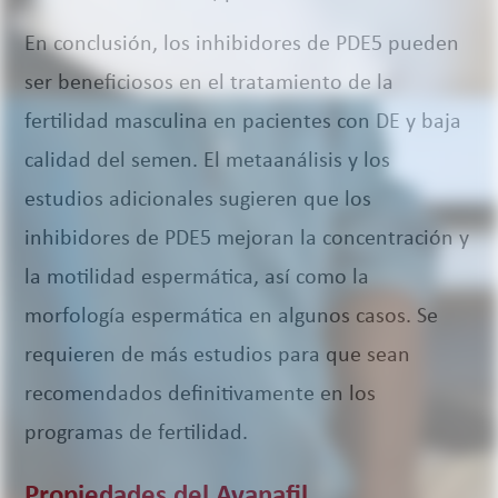
En conclusión, los inhibidores de PDE5 pueden
ser beneficiosos en el tratamiento de la
fertilidad masculina en pacientes con DE y baja
calidad del semen. El metaanálisis y los
estudios adicionales sugieren que los
inhibidores de PDE5 mejoran la concentración y
la motilidad espermática, así como la
morfología espermática en algunos casos. Se
requieren de más estudios para que sean
recomendados definitivamente en los
programas de fertilidad.
Propiedades del Avanafil