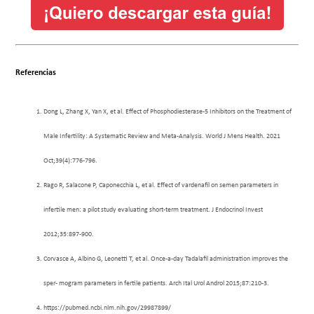
Referencias
Dong L, Zhang X, Yan X, et al. Effect of Phosphodiesterase-5 Inhibitors on the Treatment of
Male Infertility: A Systematic Review and Meta-Analysis. World J Mens Health. 2021
Oct;39(4):776-796.
Rago R, Salacone P, Caponecchia L, et al. Effect of vardenafil on semen parameters in
infertile men: a pilot study evaluating short-term treatment. J Endocrinol Invest
2012;35:897-900.
Corvasce A, Albino G, Leonetti T, et al. Once-a-day Tadalafil administration improves the
sper- mogram parameters in fertile patients. Arch Ital Urol Androl 2015;87:210-3.
https://pubmed.ncbi.nlm.nih.gov/29987899/