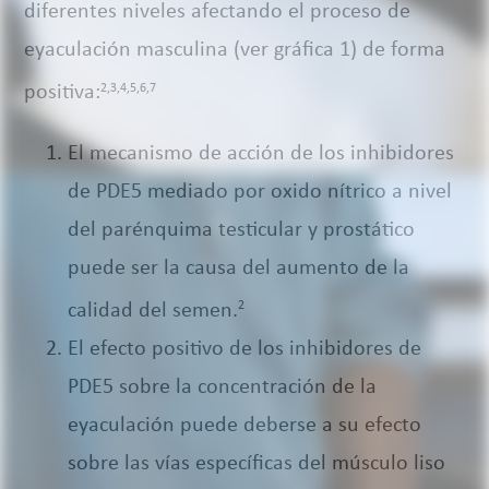
diferentes niveles afectando el proceso de
eyaculación masculina (ver gráfica 1) de forma
positiva:
2,3,4,5,6,7
El mecanismo de acción de los inhibidores
de PDE5 mediado por oxido nítrico a nivel
del parénquima testicular y prostático
puede ser la causa del aumento de la
calidad del semen.
2
El efecto positivo de los inhibidores de
PDE5 sobre la concentración de la
eyaculación puede deberse a su efecto
sobre las vías específicas del músculo liso