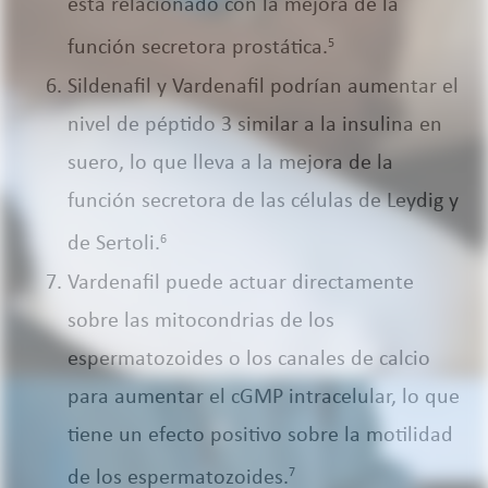
está relacionado con la mejora de la
función secretora prostática.
5
Sildenafil y Vardenafil podrían aumentar el
nivel de péptido 3 similar a la insulina en
suero, lo que lleva a la mejora de la
función secretora de las células de Leydig y
de Sertoli.
6
Vardenafil puede actuar directamente
sobre las mitocondrias de los
espermatozoides o los canales de calcio
para aumentar el cGMP intracelular, lo que
tiene un efecto positivo sobre la motilidad
de los espermatozoides.
7