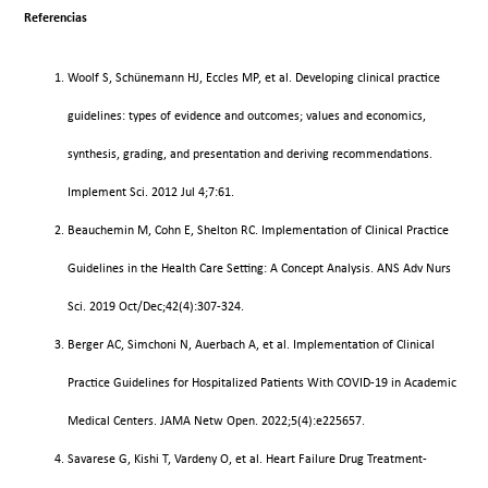
Referencias
Woolf S, Schünemann HJ, Eccles MP, et al. Developing clinical practice
guidelines: types of evidence and outcomes; values and economics,
synthesis, grading, and presentation and deriving recommendations.
Implement Sci. 2012 Jul 4;7:61.
Beauchemin M, Cohn E, Shelton RC. Implementation of Clinical Practice
Guidelines in the Health Care Setting: A Concept Analysis. ANS Adv Nurs
Sci. 2019 Oct/Dec;42(4):307-324.
Berger AC, Simchoni N, Auerbach A, et al. Implementation of Clinical
Practice Guidelines for Hospitalized Patients With COVID-19 in Academic
Medical Centers. JAMA Netw Open. 2022;5(4):e225657.
Savarese G, Kishi T, Vardeny O, et al. Heart Failure Drug Treatment-