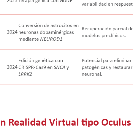
2025
Terapia génica con GDNF
variabilidad en respues
Conversión de astrocitos en
Recuperación parcial d
2024
neuronas dopaminérgicas
modelos preclínicos.
mediante
NEUROD1
Edición genética con
Potencial para elimina
2024
CRISPR-Cas9 en
SNCA
y
patogénicas y restaurar
LRRK2
neuronal.
n Realidad Virtual tipo Oculus