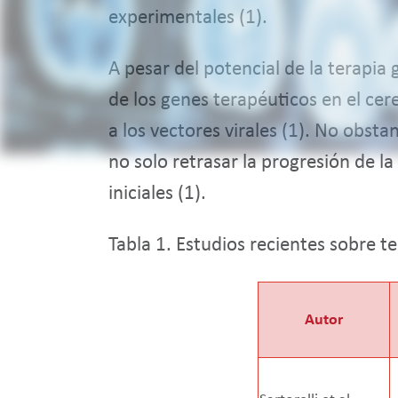
experimentales (1).
A pesar del potencial de la terapia 
de los genes terapéuticos en el ce
a los vectores virales (1). No obst
no solo retrasar la progresión de l
iniciales (1).
Tabla 1. Estudios recientes sobre 
Autor