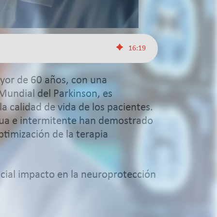
16
:
19
yor de 60 años, con una
 Mundial del Parkinson, es
 calidad de vida de los pacientes.
ntinua e intermitente han demostrado
timización de la terapia
encial impacto en la neuroprotección