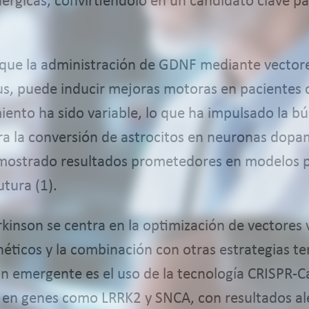
gicas, convirtiéndolo en un candidato clave pa
que la administración de GDNF mediante vectore
irus, puede inducir mejoras motoras en pacientes
iento ha sido variable, lo que ha impulsado la b
a la conversión de astrocitos en neuronas dopa
mostrado resultados prometedores en modelos pre
tura (1).
rkinson se centra en la optimización de vectores v
néticos y la combinación con otras estrategias t
ión emergente es el uso de la tecnología CRISPR-Ca
 en genes como LRRK2 y SNCA, con resultados al