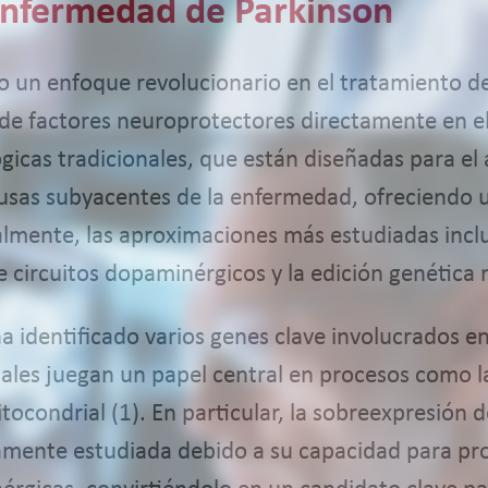
 Enfermedad de Parkinson
 un enfoque revolucionario en el tratamiento de 
 de factores neuroprotectores directamente en el
gicas tradicionales, que están diseñadas para el a
causas subyacentes de la enfermedad, ofreciendo
almente, las aproximaciones más estudiadas incl
 circuitos dopaminérgicos y la edición genética
a identificado varios genes clave involucrados en 
les juegan un papel central en procesos como la
ocondrial (1). En particular, la sobreexpresión d
amente estudiada debido a su capacidad para pr