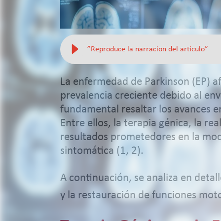
”Reproduce la narracion del articulo”
La enfermedad de Parkinson (EP) a
prevalencia creciente debido al env
fundamental resaltar los avances e
Entre ellos, la terapia génica, la r
resultados prometedores en la modu
sintomática (1, 2).
A continuación, se analiza en detal
y la restauración de funciones mot