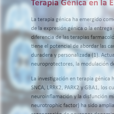
Terapia Génica en la
La terapia génica ha emergido como
de la expresión génica o la entrega
diferencia de las terapias farmacoló
tiene el potencial de abordar las 
duradera y personalizada (1). Actu
neuroprotectores, la modulación de
La investigación en terapia génica h
SNCA, LRRK2, PARK2 y GBA1, los cua
neuroinflamación y la disfunción mit
neurotrophic factor) ha sido ampli