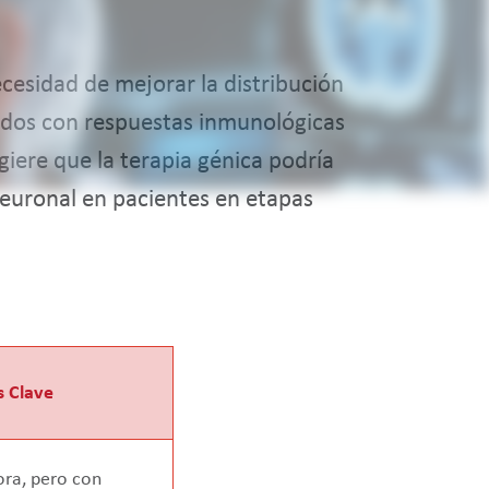
ecesidad de mejorar la distribución
iados con respuestas inmunológicas
giere que la terapia génica podría
neuronal en pacientes en etapas
s Clave
ra, pero con