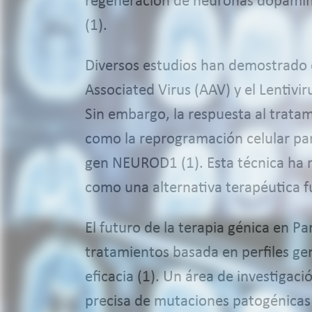
regeneración de neuronas dopaminér
(1).
Diversos estudios han demostrado 
Associated Virus (AAV) y el Lentiv
Sin embargo, la respuesta al tratam
como la reprogramación celular par
gen NEUROD1 (1). Esta técnica ha 
como una alternativa terapéutica fu
El futuro de la terapia génica en Pa
tratamientos basada en perfiles ge
eficacia (1). Un área de investigac
precisa de mutaciones patogénicas