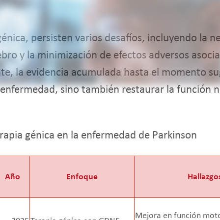
génica, persisten varios desafíos, incluyendo la n
rebro y la minimización de efectos adversos asoc
ante, la evidencia acumulada hasta el momento su
a enfermedad, sino también restaurar la función 
terapia génica en la enfermedad de Parkinson
Año
Enfoque
Hallazgo
Mejora en función moto