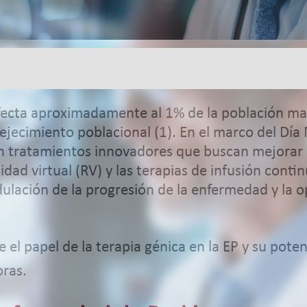
fecta aproximadamente al 1% de la población ma
ejecimiento poblacional (1). En el marco del Día
n tratamientos innovadores que buscan mejorar la
ealidad virtual (RV) y las terapias de infusión co
lación de la progresión de la enfermedad y la op
le el papel de la terapia génica en la EP y su pot
oras.