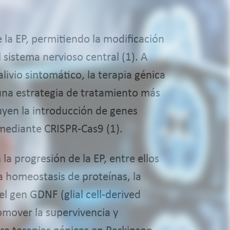
la EP, permitiendo la modificación
 sistema nervioso central (1). A
livio sintomático, la terapia génica
 una estrategia de tratamiento más
uyen la introducción de genes
 mediante CRISPR-Cas9 (1).
la progresión de la EP, entre ellos
 homeostasis de proteínas, la
el gen GDNF (glial cell-derived
omover la supervivencia y