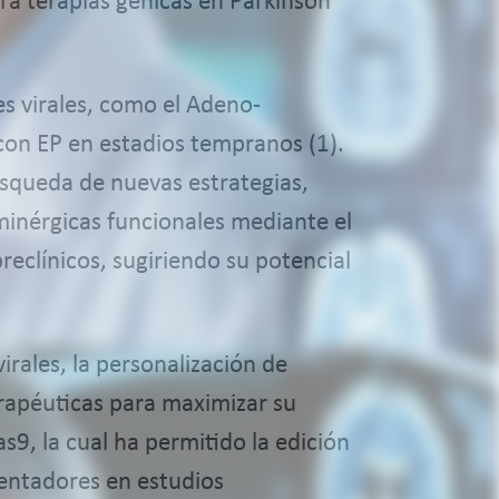
ra terapias génicas en Parkinson
s virales, como el Adeno-
 con EP en estadios tempranos (1).
úsqueda de nuevas estrategias,
minérgicas funcionales mediante el
clínicos, sugiriendo su potencial
irales, la personalización de
erapéuticas para maximizar su
s9, la cual ha permitido la edición
entadores en estudios