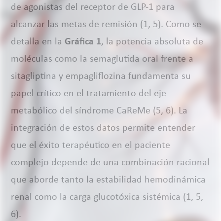
de agonistas del receptor de GLP-1 para
alcanzar las metas de remisión (1, 5). Como se
detalla en la
Gráfica 1
, la potencia absoluta de
moléculas como la semaglutida oral frente a
sitagliptina y empagliflozina fundamenta su
papel crítico en el tratamiento del eje
metabólico del síndrome CaReMe (5, 6). La
integración de estos datos permite entender
que el éxito terapéutico en el paciente
complejo depende de una combinación racional
que aborde tanto la estabilidad hemodinámica
renal como la carga glucotóxica sistémica (1, 5,
6).