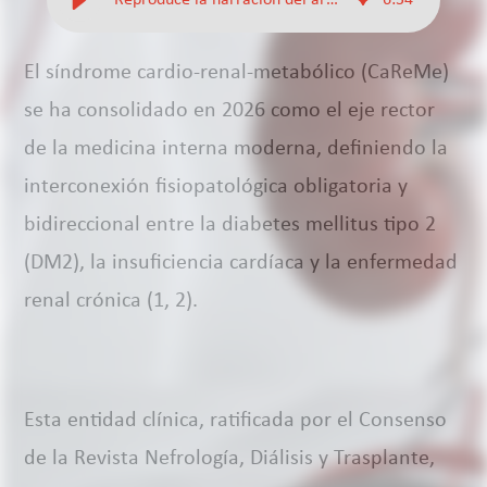
”Reproduce la narracion del articulo”
6
:
34
El síndrome cardio-renal-metabólico (CaReMe)
se ha consolidado en 2026 como el eje rector
de la medicina interna moderna, definiendo la
interconexión fisiopatológica obligatoria y
bidireccional entre la diabetes mellitus tipo 2
(DM2), la insuficiencia cardíaca y la enfermedad
renal crónica (1, 2).
Esta entidad clínica, ratificada por el Consenso
de la Revista Nefrología, Diálisis y Trasplante,