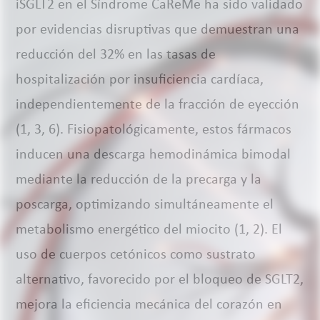
iSGLT2 en el Síndrome CaReMe ha sido validado
por evidencias disruptivas que demuestran una
reducción del 32% en las tasas de
hospitalización por insuficiencia cardíaca,
independientemente de la fracción de eyección
(1, 3, 6). Fisiopatológicamente, estos fármacos
inducen una descarga hemodinámica bimodal
mediante la reducción de la precarga y la
poscarga, optimizando simultáneamente el
metabolismo energético del miocito (1, 2). El
uso de cuerpos cetónicos como sustrato
alternativo, favorecido por el bloqueo de SGLT2,
mejora la eficiencia mecánica del corazón en