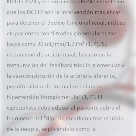
KDIGO 2024 y el Consenso CaReMe establecen
que los iSGLT2 son la intervención más eficaz
para detener el declive funcional renal, incluso
en pacientes con filtrados glomerulares tan
bajos como 20 mL/min/1.73m² (1, 4). Su
mecanismo de acción renal, basado en la
restauración del feedback túbulo-glomerular y
la vasoconstricción de la arteriola aferente,
permite aliviar de forma inmediata la
hipertensión intraglomerular (1, 4). El
especialista debe educar al paciente sobre el
fenómeno del "dip" de creatinina tras el inicio
de la terapia, explicándolo como la