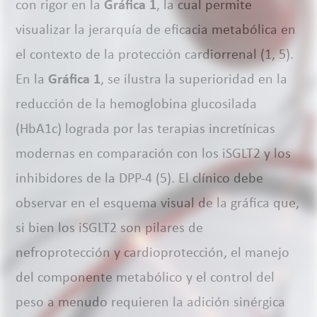
con rigor en la
Gráfica 1
, la cual permite
visualizar la jerarquía de eficacia metabólica en
el contexto de la protección cardiorrenal (1, 5).
En la
Gráfica 1
, se ilustra la superioridad en la
reducción de la hemoglobina glucosilada
(HbA1c) lograda por las terapias incretínicas
modernas en comparación con los iSGLT2 y los
inhibidores de la DPP-4 (5). El clínico debe
observar en el esquema visual de la gráfica que,
si bien los iSGLT2 son pilares de
nefroprotección y cardioprotección, el manejo
del componente metabólico y el control del
peso a menudo requieren la adición sinérgica