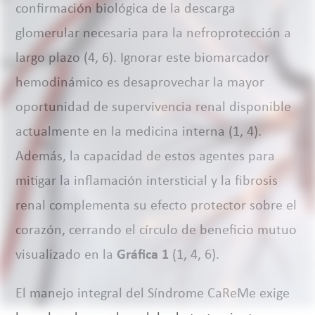
confirmación biológica de la descarga
glomerular necesaria para la nefroprotección a
largo plazo (4, 6). Ignorar este biomarcador
hemodinámico es desaprovechar la mayor
oportunidad de supervivencia renal disponible
actualmente en la medicina interna (1, 4).
Además, la capacidad de estos agentes para
mitigar la inflamación intersticial y la fibrosis
renal complementa su efecto protector sobre el
corazón, cerrando el círculo de beneficio mutuo
visualizado en la
Gráfica 1
(1, 4, 6).
El manejo integral del Síndrome CaReMe exige