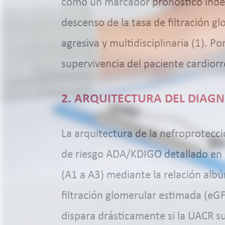
como un marcador pronóstico indepe
descenso de la tasa de filtración g
agresiva y multidisciplinaria (1). P
supervivencia del paciente cardiorr
2. ARQUITECTURA DEL DIAGNÓ
La arquitectura de la nefroprotecc
de riesgo ADA/KDIGO detallado en
(A1 a A3) mediante la relación albú
filtración glomerular estimada (eGF
dispara drásticamente si la UACR s