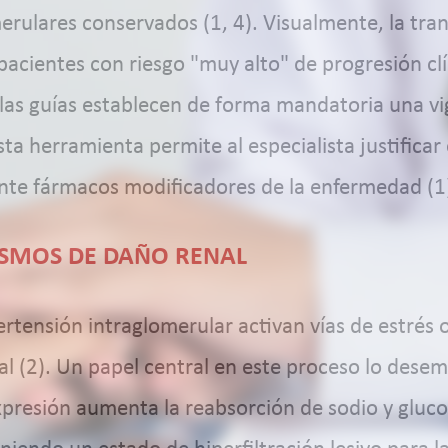
erulares conservados (1, 4). Visualmente, la tran
pacientes con riesgo "muy alto" de progresión clí
 las guías establecen de forma mandatoria una vi
sta herramienta permite al especialista justifica
nte fármacos modificadores de la enfermedad (1
ISMOS DE DAÑO RENAL
ertensión intraglomerular activan vías de estrés 
enal (2). Un papel central en este proceso lo des
xpresión aumenta la reabsorción de sodio y gluco