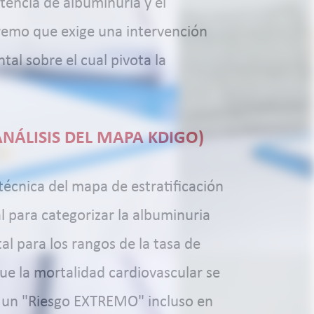
tencia de albuminuria y el
xtremo que exige una intervención
tal sobre el cual pivota la
ANÁLISIS DEL MAPA KDIGO)
écnica del mapa de estratificación
al para categorizar la albuminuria
al para los rangos de la tasa de
que la mortalidad cardiovascular se
a un "Riesgo EXTREMO" incluso en