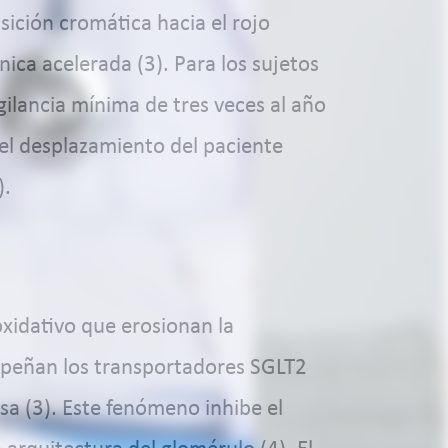
sición cromática hacia el rojo
nica acelerada (3). Para los sujetos
gilancia mínima de tres veces al año
r el desplazamiento del paciente
).
oxidativo que erosionan la
empeñan los transportadores SGLT2
sa (3). Este fenómeno inhibe el