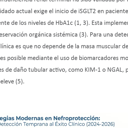
uidado actual exige el inicio de iSGLT2 en pacien
te de los niveles de HbA1c (1, 3). Esta implement
eservación orgánica sistémica (3). Para una detec
 clínica es que no depende de la masa muscular de
nte es posible mediante el uso de biomarcadores m
es de daño tubular activo, como KIM-1 o NGAL, p
eleve (5).