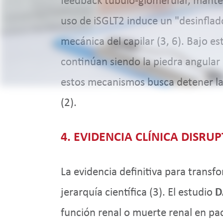
feedback túbulo-glomerular, manteni
uso de iSGLT2 induce un "desinflado
mecánica del capilar (3, 6). Bajo 
continúan siendo la piedra angular i
estos mecanismos busca detener la c
(2).
4. EVIDENCIA CLÍNICA DISRU
La evidencia definitiva para transf
jerarquía científica (3). El estudio
D
función renal o muerte renal en pac