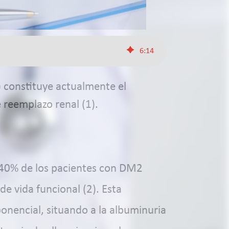
6
:
14
) constituye actualmente el
e reemplazo renal (1).
n 40% de los pacientes con DM2
e vida funcional (2). Esta
onencial, situando a la albuminuria