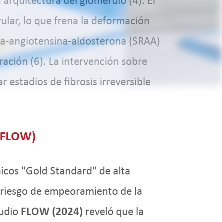
arquitectura del glomérulo (4). El
ular, lo que frena la deformación
ina-angiotensina-aldosterona (SRAA)
tración (6). La intervención sobre
 estadios de fibrosis irreversible
 FLOW)
nicos "Gold Standard" de alta
 riesgo de empeoramiento de la
tudio
FLOW (2024)
reveló que la