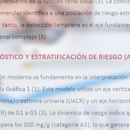
ndiente de la función renal basal (3). La coexis
lomerular identifica a una población de riesgo e
or tanto, la detección temprana es el eje fundamen
enal complejo (3).
STICO Y ESTRATIFICACIÓN DE RIESGO (
ión moderna se fundamenta en la interpretación t
 la
Gráfica 1
(1). Este modelo utiliza un eje vertic
mina/creatinina urinaria (UACR) y un eje horizont
R) de G1 a G5 (3). La dinámica de riesgo indica 
upera los 300 mg/g (categoría A3), lo que gener