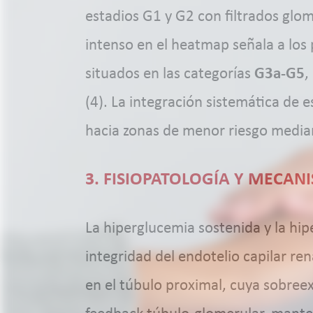
estadios G1 y G2 con filtrados glom
intenso en el heatmap señala a los 
situados en las categorías
G3a-G5
,
(4). La integración sistemática de e
hacia zonas de menor riesgo media
3. FISIOPATOLOGÍA Y MECAN
La hiperglucemia sostenida y la hip
integridad del endotelio capilar r
en el túbulo proximal, cuya sobree