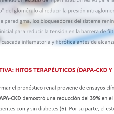
endo un estado de hiperfiltración lesivo para la 
" del glomérulo al reducir la presión intraglomer
este paradigma, los bloqueadores del sistema ren
nicial para reducir la tensión en la barrera de fil
ascada inflamatoria y fibrótica antes de alcanzar
PTIVA: HITOS TERAPÉUTICOS (DAPA-CKD Y
ormar el pronóstico renal proviene de ensayos clí
APA-CKD
demostró una reducción del
39%
en el
ientes con y sin diabetes (6). Por su parte, el es