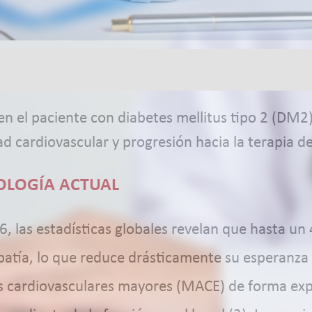
en el paciente con diabetes mellitus tipo 2 (DM2
d cardiovascular y progresión hacia la terapia d
IOLOGÍA ACTUAL
26, las estadísticas globales revelan que hasta u
atía, lo que reduce drásticamente su esperanza d
os cardiovasculares mayores (MACE) de forma exp