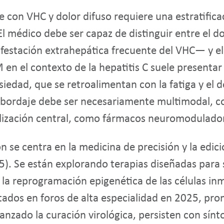
 con VHC y dolor difuso requiere una estratificac
El médico debe ser capaz de distinguir entre el do
estación extrahepática frecuente del VHC— y el 
FM en el contexto de la hepatitis C suele present
iedad, que se retroalimentan con la fatiga y el d
l abordaje debe ser necesariamente multimodal, c
bilización central, como fármacos neuromoduladore
ón se centra en la medicina de precisión y la edi
5). Se están explorando terapias diseñadas para s
r la reprogramación epigenética de las células in
tados en foros de alta especialidad en 2025, pro
canzado la curación virológica, persisten con sí