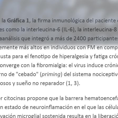
 la
Gráfica 1
, la firma inmunológica del paciente
 como la interleucina-6 (IL-6), la interleucina-8 
aanálisis que integró a más de 2400 participante
ntemente más altos en individuos con FM en comp
sta para el fenotipo de hiperalgesia y fatiga cró
nverge con la fibromialgia: el virus induce crón
rno de "cebado" (
priming
) del sistema nocicepti
rosos y sueño no reparador (1, 3).
or citocinas propone que la barrera hematoencefá
n estado de neuroinflamación en el que las célul
ivación microglial sostenida resulta en la liberac