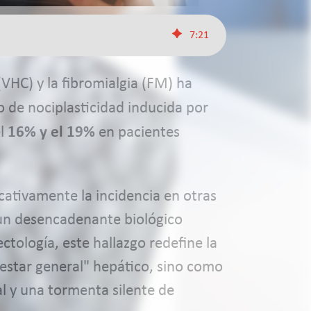
7
:
21
 (VHC) y la fibromialgia (FM) ha
 de nociplasticidad inducida por
el
16% y el 19%
en pacientes
icativamente la incidencia en otras
 un desencadenante biológico
ectología, este hallazgo redefine la
lestar general" hepático, sino como
l y una tormenta silente de