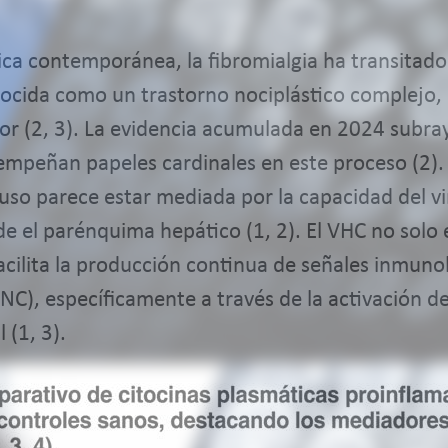
ica contemporánea, la fibromialgia ha transitad
cida como un trastorno nociplástico complejo, 
lor (2, 3). La evidencia acumulada en 2024 subra
mpeñan papeles cardinales en este proceso (2).
ifuso parece estar mediada por la capacidad del vi
de el parénquima hepático (1, 2). El VHC no solo
acilita la producción continua de señales inmun
NC), específicamente a través de la activación de 
 (1, 3).