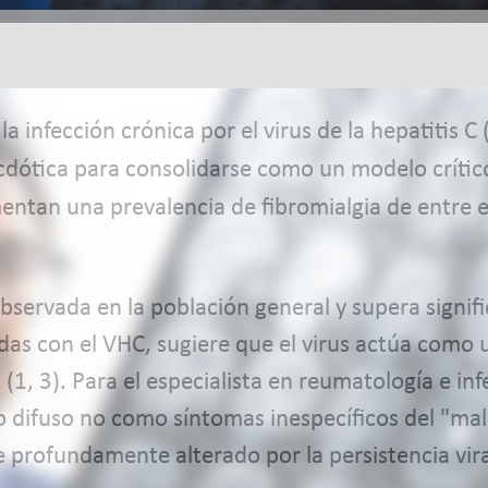
a infección crónica por el virus de la hepatitis C
dótica para consolidarse como un modelo crítico
mentan una prevalencia de fibromialgia de entre 
observada en la población general y supera signif
das con el VHC, sugiere que el virus actúa como
 (1, 3). Para el especialista en reumatología e inf
co difuso no como síntomas inespecíficos del "ma
 profundamente alterado por la persistencia vira