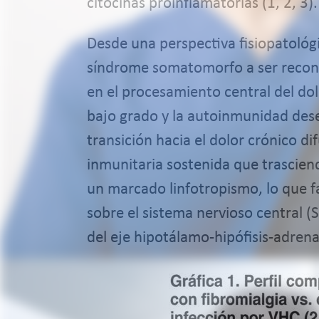
citocinas proinflamatorias (1, 2, 3).
Desde una perspectiva fisiopatológ
síndrome somatomorfo a ser recono
en el procesamiento central del do
bajo grado y la autoinmunidad dese
transición hacia el dolor crónico d
inmunitaria sostenida que trascien
un marcado linfotropismo, lo que f
sobre el sistema nervioso central (S
del eje hipotálamo-hipófisis-adrenal