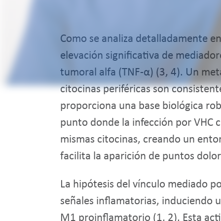
Como se analiza detalladamente en
elevación significativa de mediadores
tumoral alfa (TNF-α) (3, 4). Un met
citocinas periféricas son consiste
proporciona una base biológica robu
punto donde la infección por VHC co
mismas citocinas, creando un ento
facilita la aparición de puntos dolo
La hipótesis del vínculo mediado p
señales inflamatorias, induciendo u
M1 proinflamatorio (1, 2). Esta act