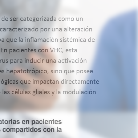
o de ser categorizada como un
caracterizado por una alteración
ya que la inflamación sistémica de
 En pacientes con VHC, esta
rus para inducir una activación
 es hepatotrópico, sino que posee
ológicas que impactan directamente
las células gliales y la modulación