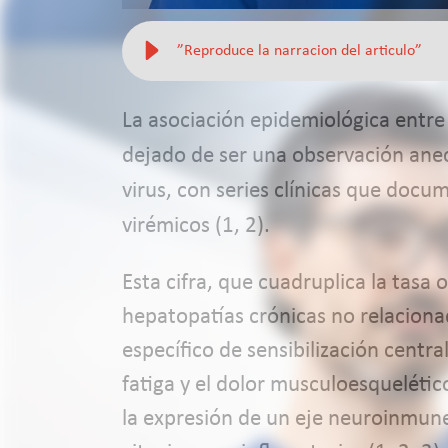
”Reproduce la narracion del articulo”
La asociación epidemiológica entre l
dejado de ser una observación anec
virus, con series clínicas que docu
virémicos (1, 2).
Esta cifra, que cuadruplica la tasa 
hepatopatías crónicas no relaciona
específico de sensibilización central
fatiga y el dolor musculoesqueléti
la expresión de un eje neuroinmune