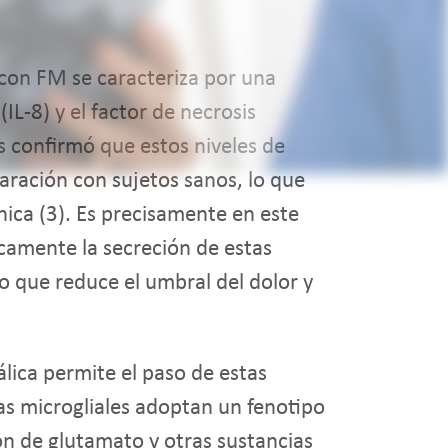
 con FM se caracteriza por una
(IL-8) y el factor de necrosis
s confirmó que estos niveles de
aración con sujetos sanos, lo que
nica (3). Es precisamente en este
icamente la secreción de estas
vo que reduce el umbral del dolor y
lica permite el paso de estas
as microgliales adoptan un fenotipo
ión de glutamato y otras sustancias