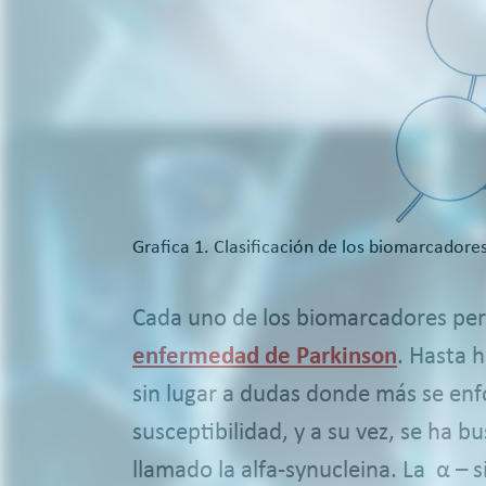
Grafica 1. Clasificación de los biomarcador
Cada uno de los biomarcadores perm
enfermedad de Parkinson
. Hasta 
sin lugar a dudas donde más se enfo
susceptibilidad, y a su vez, se ha
llamado la alfa-synucleina. La α – 