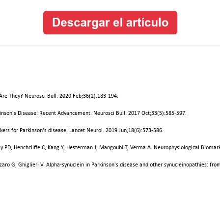
 Are They? Neurosci Bull. 2020 Feb;36(2):183-194.
kinson's Disease: Recent Advancement. Neurosci Bull. 2017 Oct;33(5):585-597.
rkers for Parkinson's disease. Lancet Neurol. 2019 Jun;18(6):573-586.
y PD, Henchcliffe C, Kang Y, Hesterman J, Mangoubi T, Verma A. Neurophysiological Biomarke
azzaro G, Ghiglieri V. Alpha-synuclein in Parkinson's disease and other synucleinopathies: fr