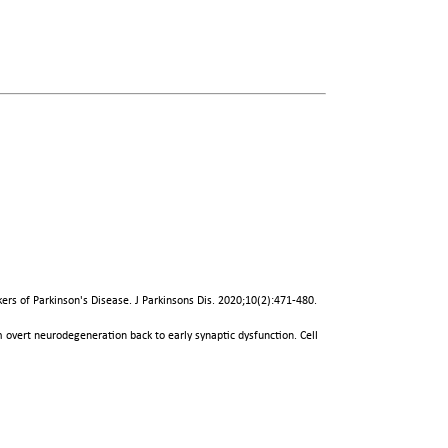
rs of Parkinson's Disease. J Parkinsons Dis. 2020;10(2):471-480.
om overt neurodegeneration back to early synaptic dysfunction. Cell