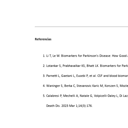
Referencias
Li T, Le W. Biomarkers for Parkinson's Disease: How Good
Lotankar S, Prabhavalkar KS, Bhatt LK. Biomarkers for Par
Parnetti L, Gaetani L, Eusebi P, et al. CSF and blood bioma
Waninger S, Berka C, Stevanovic Karic M, Korszen S, Mozle
Calabresi P, Mechelli A, Natale G, Volpicelli-Daley L, Di L
Death Dis. 2023 Mar 1;14(3):176.