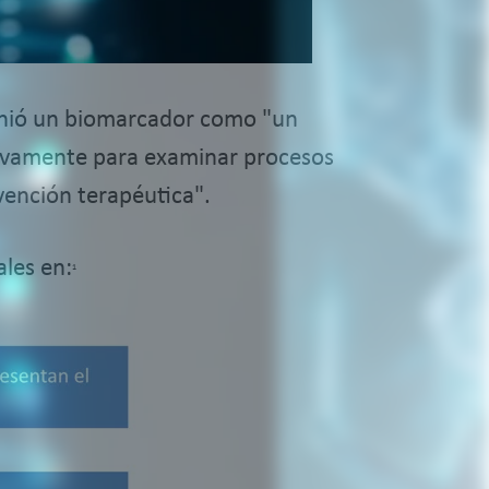
finió un biomarcador como "un
etivamente para examinar procesos
vención terapéutica".
ales en:
1